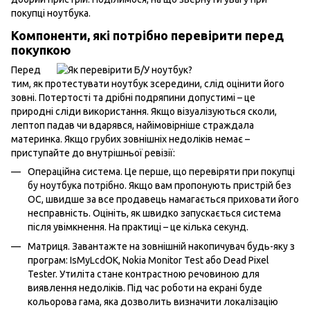
покупці ноутбука.
Компоненти, які потрібно перевірити перед
покупкою
Перед
тим, як протестувати ноутбук зсередини, слід оцінити його
зовні. Потертості та дрібні подряпини допустимі – це
природні сліди використання. Якщо візуалізуються сколи,
лептоп падав чи вдарявся, найімовірніше страждала
материнка. Якщо грубих зовнішніх недоліків немає –
приступайте до внутрішньої ревізії:
Операційна система. Це перше, що перевіряти при покупці
бу ноутбука потрібно. Якщо вам пропонують пристрій без
ОС, швидше за все продавець намагається приховати його
несправність. Оцініть, як швидко запускається система
після увімкнення. На практиці – це кілька секунд.
Матриця. Завантажте на зовнішній накопичувач будь-яку з
програм: IsMyLcdOK, Nokia Monitor Test або Dead Pixel
Tester. Утиліта стане контрастною речовиною для
виявлення недоліків. Під час роботи на екрані буде
кольорова гама, яка дозволить визначити локалізацію