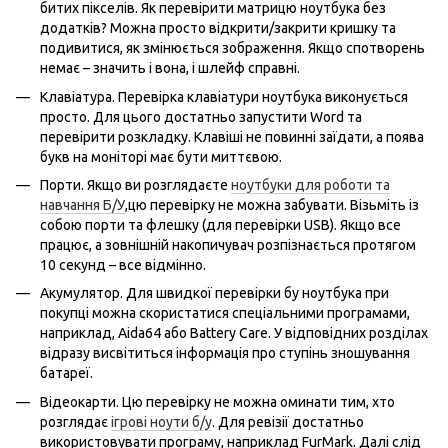
битих пікселів. Як перевірити матрицю ноутбука без
додатків? Можна просто відкрити/закрити кришку та
подивитися, як змінюється зображення. Якщо спотворень
немає – значить і вона, і шлейф справні.
Клавіатура. Перевірка клавіатури ноутбука виконується
просто. Для цього достатньо запустити Word та
перевірити розкладку. Клавіші не повинні заїдати, а поява
букв на моніторі має бути миттєвою.
Порти. Якщо ви розглядаєте
ноутбуки для роботи та
навчання Б/У
,цю перевірку не можна забувати. Візьміть із
собою порти та флешку (для перевірки USB). Якщо все
працює, а зовнішній накопичувач розпізнається протягом
10 секунд – все відмінно.
Акумулятор. Для швидкої перевірки бу ноутбука при
покупці можна скористатися спеціальними програмами,
наприклад, Aida64 або Battery Care. У відповідних розділах
відразу висвітиться інформація про ступінь зношування
батареї.
Відеокарти. Цю перевірку не можна оминати тим, хто
розглядає
ігрові ноути б/у
. Для ревізії достатньо
використовувати програму, наприклад FurMark. Далі слід