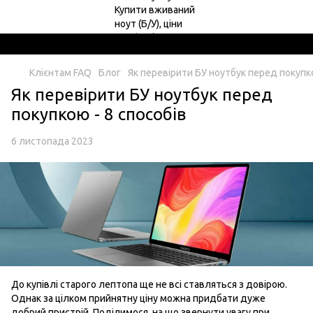
Клієнтам FAQ
Блог
Як перевірити БУ ноутбук перед покупко
Як перевірити БУ ноутбук перед
покупкою - 8 способів
6 листопада 2023
До купівлі старого лептопа ще не всі ставляться з довірою.
Однак за цілком прийнятну ціну можна придбати дуже
добрий пристрій. Поділимося, на що звернути увагу при