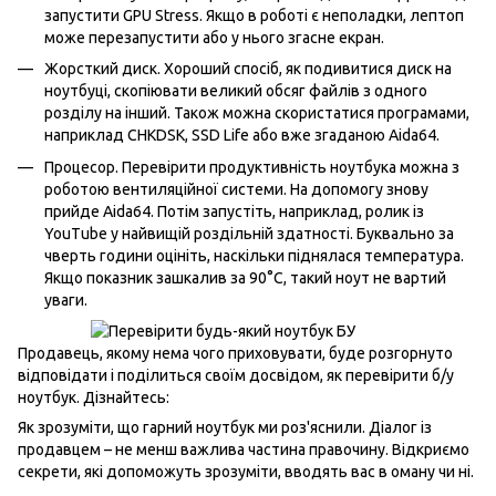
запустити GPU Stress. Якщо в роботі є неполадки, лептоп
може перезапустити або у нього згасне екран.
Жорсткий диск. Хороший спосіб, як подивитися диск на
ноутбуці, скопіювати великий обсяг файлів з одного
розділу на інший. Також можна скористатися програмами,
наприклад CHKDSK, SSD Life або вже згаданою Aida64.
Процесор. Перевірити продуктивність ноутбука можна з
роботою вентиляційної системи. На допомогу знову
прийде Aida64. Потім запустіть, наприклад, ролик із
YouTube у найвищій роздільній здатності. Буквально за
чверть години оцініть, наскільки піднялася температура.
Якщо показник зашкалив за 90°С, такий ноут не вартий
уваги.
Продавець, якому нема чого приховувати, буде розгорнуто
відповідати і поділиться своїм досвідом, як перевірити б/у
ноутбук.
Дізнайтесь:
Як зрозуміти, що гарний ноутбук ми роз'яснили. Діалог із
продавцем – не менш важлива частина правочину. Відкриємо
секрети, які допоможуть зрозуміти, вводять вас в оману чи ні.