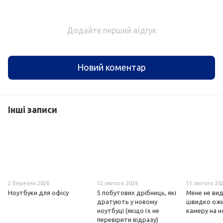
Додайте перший відгук
Новий коментар
Інші записи
2 березня 2026
12 лютого 2026
11 лютого 20
Ноутбуки для офісу
5 побутових дрібниць, які
Мене не вид
дратують у новому
швидко ожи
ноутбуці (якщо їх не
камеру на н
перевірити відразу)