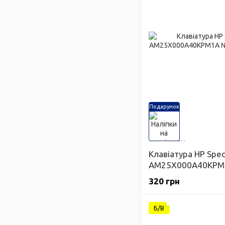
Подарунок
Клавіатура HP Spec
AM25X000A40KPM
320 грн
Б/В