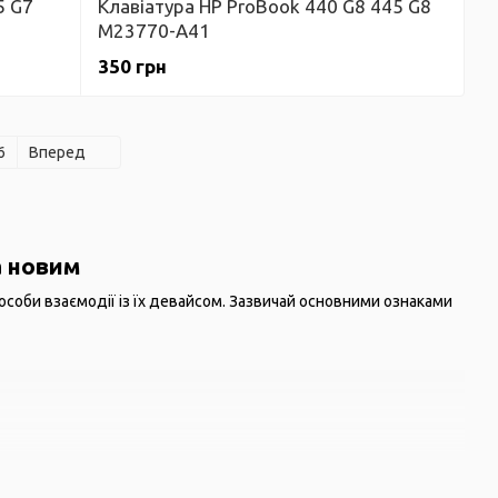
5 G7
Клавіатура HP ProBook 440 G8 445 G8
M23770-A41
350 грн
6
Вперед
а новим
особи взаємодії із їх девайсом. Зазвичай основними ознаками