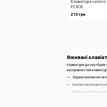
Клавіатура Lenovo
PC4CB
210 грн
Вживані клавіа
Клавіатури до ноутбуків
несправностей клавіатури
Окремі кнопки не нат
Кнопки натискаються н
Клавіатуру було зали
Клавіатура здобула 
Кнопки натискаються