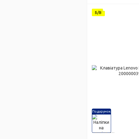
Б/В
Подарунок