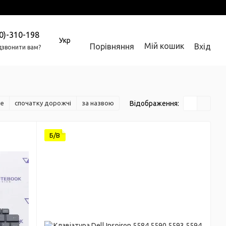
0)-310-198
Укр
Мій кошик
Порівняння
Вхід
звонити вам?
Відображення:
ше
спочатку дорожчі
за назвою
Б/В