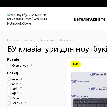
Перейти до основного контенту
Каталог
Акції та
Головна
Каталог
Запчастини
Клавіатури
БУ клавіатури для ноутбук
Розділ
Б/В
Клавіатури
790
Бренд
Acer
54
Asus
54
Dell
155
HP
112
Razer
1
Lenovo
183