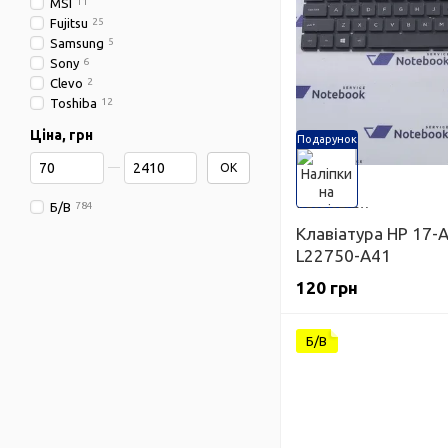
MSI
11
Fujitsu
25
Samsung
5
Sony
6
Clevo
2
Toshiba
12
Ціна, грн
Подарунок
Від Ціна, грн
До Ціна, грн
OK
Б/В
784
Клавіатура HP 17-
L22750-A41
120 грн
Б/В