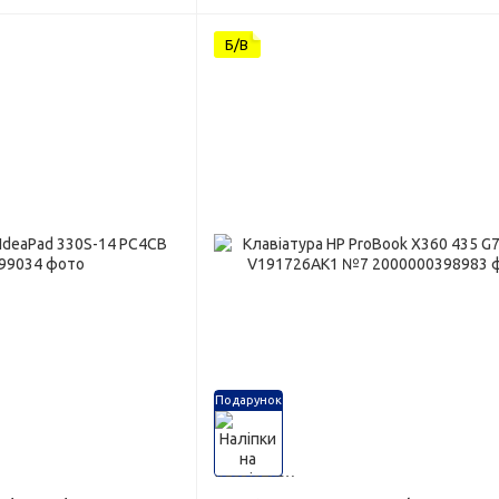
Б/В
Подарунок