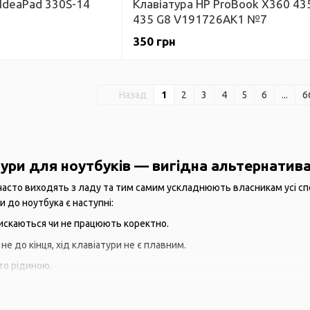
 IdeaPad 330S-14
Клавіатура HP ProBook X360 43
435 G8 V191726AK1 №7
350 грн
Назад
1
2
3
4
5
6
...
6
тури для ноутбуків — вигідна альтернатив
 часто виходять з ладу та тим самим ускладнюють власникам усі сп
 до ноутбука є наступні:
искаються чи не працюють коректно.
е до кінця, хід клавіатури не є плавним.
то рідиною.
механічних пошкоджень.
, але не працюють, й апаратно проблему неможливо виправити.