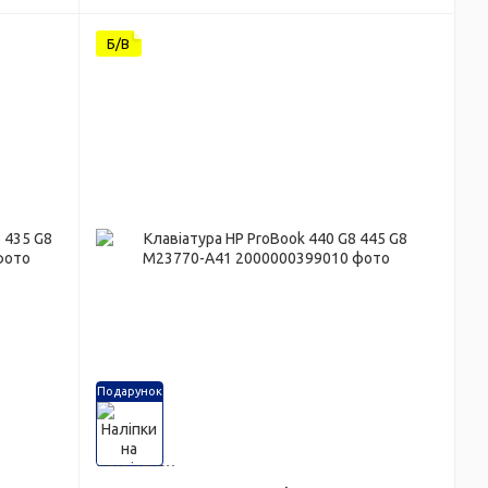
Б/В
Подарунок