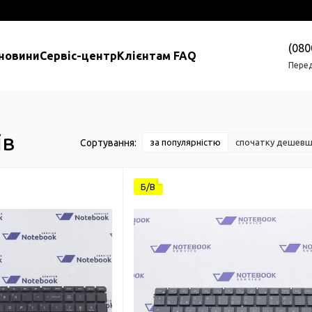
(080
 новини
Сервіс-центр
Клієнтам FAQ
Перед
ів
Сортування:
за популярністю
спочатку дешев
Б/В