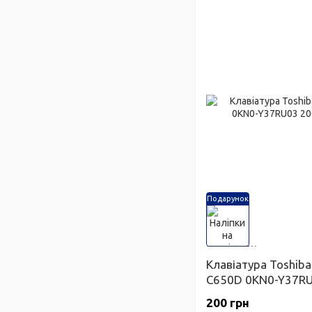
Подарунок
Клавіатура Toshiba 
C650D 0KN0-Y37R
200 грн