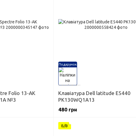
Подарунок
tre Folio 13-AK
Клавіатура Dell latitude E5440
1A №3
PK130WQ1A13
480 грн
Б/В