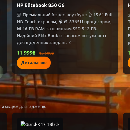
HP Elitebook 850 G6
💻 Преміальний бізнес-ноутбук з 👆 15.6" Full

HD Touch екраном, 🧠 i5-8365U процесором,
T
💾 16 ГБ RAM та швидким SSD 512 ГБ.
Г
і
Надійний EliteBook із запасом потужності
E
для щоденних завдань. ⭐
р
11 999₴
15 600₴
Детальніше
та місцем для гаджетів.