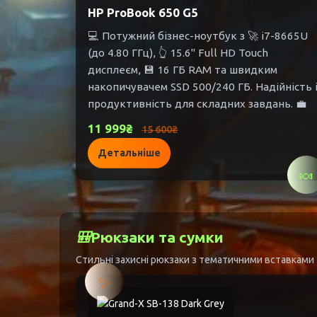
HP ProBook 650 G5
💻 Потужний бізнес-ноутбук з 🚀 i7-8665U
(до 4.80 ГГц), 👆 15.6" Full HD Touch
дисплеєм, 💾 16 ГБ RAM та швидким
накопичувачем SSD 500/240 ГБ. Надійність 
продуктивність для складних завдань. 💼
11 999₴
15 600₴
Детальніше
🍬
🎒
Рюкзаки та сумки
Стильні захисні рюкзаки з тематичними вставками 
✨