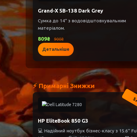
Grand-X SB-138 Dark Grey
Сумка до 14" з водовідштовхувальним
матеріалом.
809₴
900₴
Детальніше
⚡ Примарні Знижки
S
HP EliteBook 850 G3
💻 Надійний ноутбук бізнес-класу з 15.6" Fu