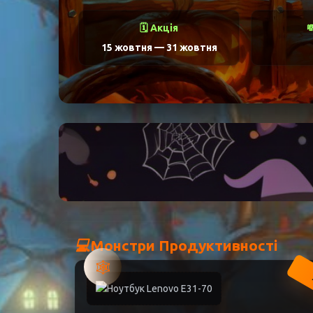
🗓️ Акція

15 жовтня
—
31 жовтня
💻
Монстри Продуктивності
🕸️