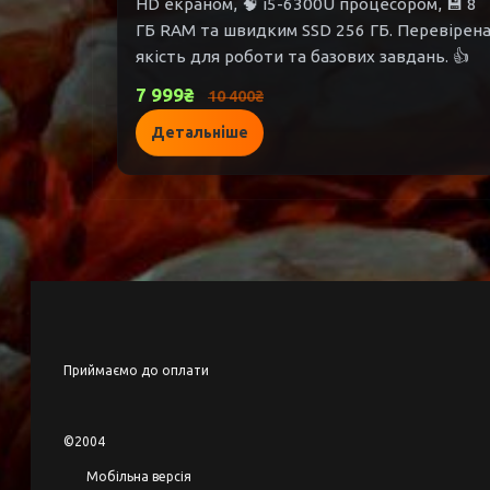
HD екраном, 🧠 i5-6300U процесором, 💾 8
ГБ RAM та швидким SSD 256 ГБ. Перевірен
якість для роботи та базових завдань. 👍
7 999₴
10 400₴
Детальніше
Приймаємо до оплати
©2004
Мобільна версія