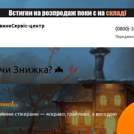
овини
Сервіс-центр
(0800)-
Передзвон
 чи Знижка? 🦇
вниз!
чними стікерами — яскраво, грайливо, з вигодою