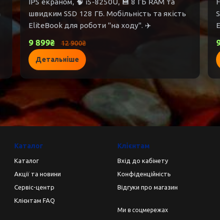
IPS екраном, 🧠 i5-8250U, 💾 8 ГБ RAM та
F
а
швидким SSD 128 ГБ. Мобільність та якість
S
EliteBook для роботи "на ходу". ✈️
E
9 899₴
12 900₴
Детальніше
Каталог
Клієнтам
Каталог
Вхід до кабінету
Акції та новини
Конфіденційність
Сервіс-центр
Відгуки про магазин
Клієнтам FAQ
Ми в соцмережах