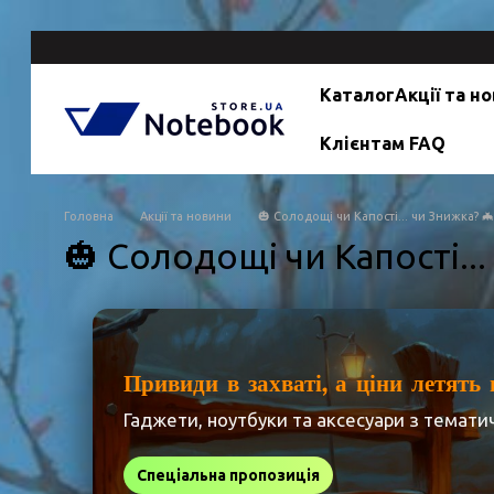
Перейти до основного контенту
Каталог
Акції та н
Клієнтам FAQ
Головна
Акції та новини
🎃 Солодощі чи Капості... чи Знижка? 🦇
🎃 Солодощі чи Капості...
Привиди в захваті, а ціни летять 
Гаджети, ноутбуки та аксесуари з темати
Спеціальна пропозиція