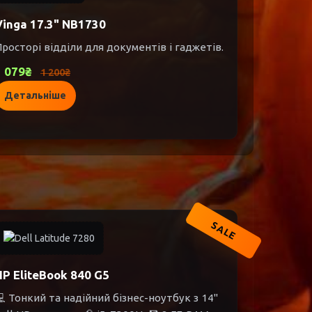
Vinga 17.3" NB1730
росторі відділи для документів і гаджетів.
1 079₴
1 200₴
Детальніше
SALE
HP EliteBook 840 G5
 Тонкий та надійний бізнес-ноутбук з 14"