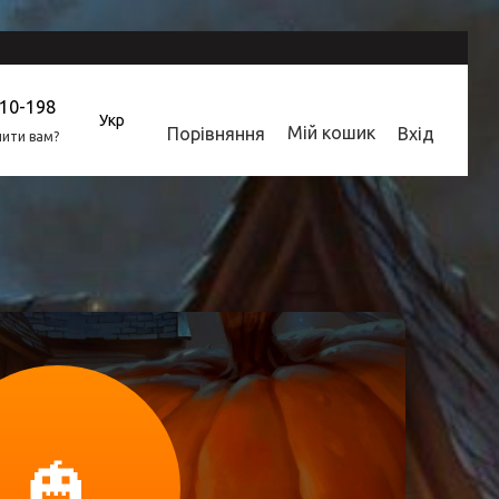
310-198
Укр
Мій кошик
Порівняння
Вхід
ити вам?
🎃