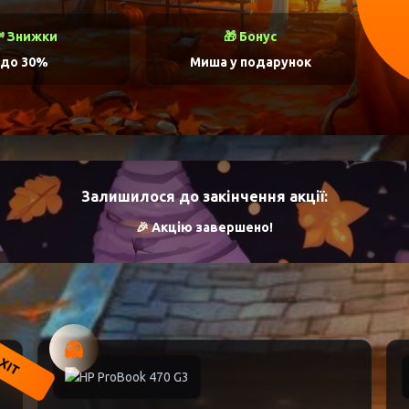
 Знижки
🎁 Бонус
до 30%
Миша у подарунок
Залишилося до закінчення акції:
🎉 Акцію завершено!
👻
ХІТ