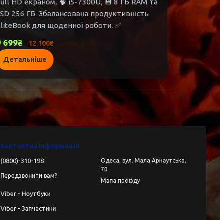
ull HD екраном, 🧠 i5-7300U, 💾 8 ГБ RAM та
SD 256 ГБ. Збалансована продуктивність
liteBook для щоденної роботи. ✅
9 699₴
12 100₴
Детальніше
Контактна інформація
(0800)-310-198
Одеса, вул. Мала Арнаутська,
70
Передзвонити вам?
Мапа проїзду
Viber - Ноутбуки
Viber - Запчастини