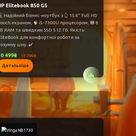
HP Elitebook 850 G5
 Надійний бізнес-ноутбук з 👆 15.6" Full HD
ouch екраном, 🧠 i5-7300U процесором, 💾 8
Б RAM та швидким SSD 512 ГБ. Якість
liteBook для комфортної роботи за
озумну ціну. ✔️
10 499₴
13 700₴
Детальніше
🦇