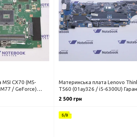
 MSI CX70 (MS-
Материнська плата Lenovo Thin
HM77 / GeForce)
T560 (01ay326 / i5-6300U) Гаран
2 500 грн
Б/В