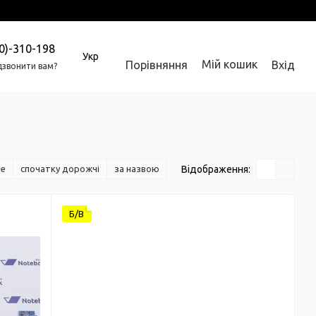
0)-310-198
Укр
Мій кошик
Порівняння
Вхід
звонити вам?
Відображення:
ше
спочатку дорожчі
за назвою
Б/В