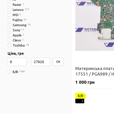
Razer
1
Lenovo
371
MSI
6
Fujitsu
33
Samsung
16
Sony
11
Apple
5
Clevo
1
Toshiba
18
Ціна, грн
Від Ціна, грн
До Ціна, грн
OK
Материнська плата
Б/В
1687
17551 / PGA989 / 
Гарантія
1 000 грн
Б/В
3