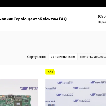
(080
 новини
Сервіс-центр
Клієнтам FAQ
Перед
Сортування:
за популярністю
спочатку дешев
Б/В