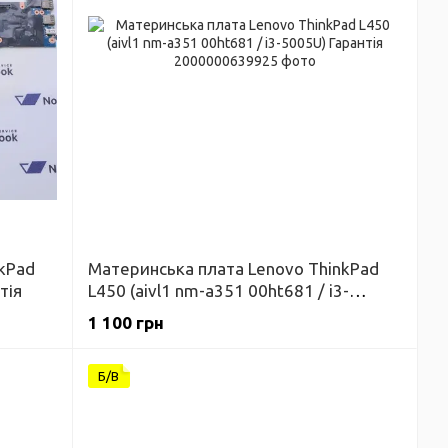
kPad
Материнська плата Lenovo ThinkPad
тія
L450 (aivl1 nm-a351 00ht681 / i3-
5005U) Гарантія
1 100 грн
Б/В