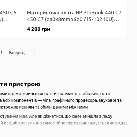
 450 G5
Материнська плата HP ProBook 440 G7
U)
450 G7 (da0x8mmb6d0 / i5-10210U)
Гарантія
4 200 грн
41
Вперед
оти пристрою
аме від материнської плати залежить стабільність та
всіх компонентів — чіпа, графічного процесора, звукової та
лектроживленням та обмін даними між ними.
тування ним. Але як дізнатися, що саме вийшла з ладу
 все, або регулярно самостійно перезавантажується чи видає