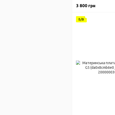
i5-8265U) Гарантія
3 800 грн
Б/В