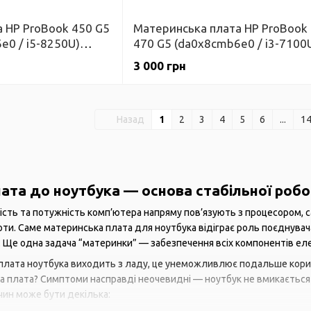
 HP ProBook 450 G5
Материнська плата HP ProBook
e0 / i5-8250U)
470 G5 (da0x8cmb6e0 / i3-7100
Гарантія
3 000 грн
Назад
1
2
3
4
5
6
...
1
ата до ноутбука — основа стабільної роб
ість та потужність комп’ютера напряму пов’язують з процесором, с
ти. Саме материнська плата для ноутбука відіграє роль поєднувача 
о. Ще одна задача “материнки” — забезпечення всіх компонентів е
плата ноутбука виходить з ладу, це унеможливлює подальше корис
плата? Симптоми насправді неочевидні — ноутбук не вмикається й
чин може бути декілька: