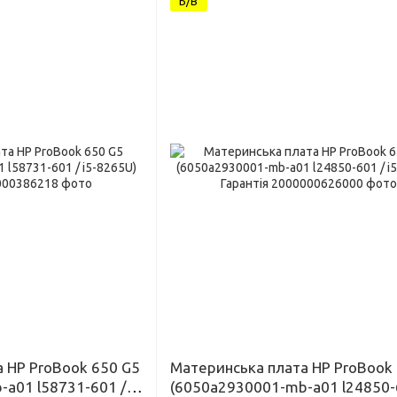
Б/В
 HP ProBook 650 G5
Материнська плата HP ProBook
a01 l58731-601 /
(6050a2930001-mb-a01 l24850-