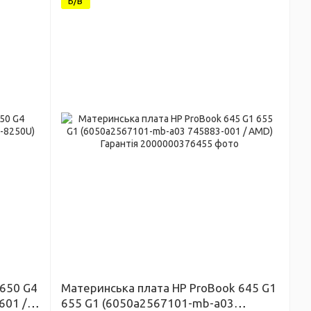
Б/В
 650 G4
Материнська плата HP ProBook 645 G1
601 /
655 G1 (6050a2567101-mb-a03