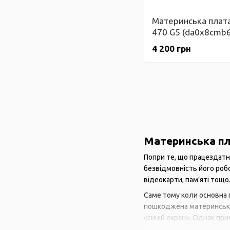
Материнська плата
470 G5 (da0x8cmb6
Гарантія
4 200 грн
Материнська пл
Попри те, що працездатн
безвідмовність його робо
відеокарти, пам’яті тощ
Саме тому коли основна 
пошкоджена материнська 
«синій екран». Однак при