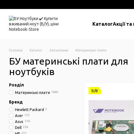
Перейти до основного контенту
Каталог
Акції та
Головна
Каталог
Запчастини
Материнські плати
БУ материнські плати для
ноутбуків
Розділ
Б/В
Материнські плати
1690
Бренд
Hewlett Packard
2
Acer
133
Asus
156
Dell
336
HP
211