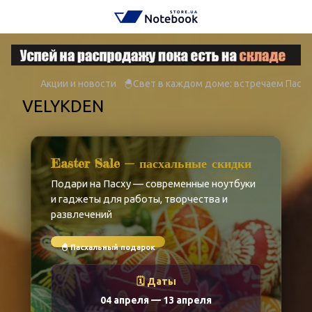
Акции и новости
🐣Свет в каждом доме: встречаем Пасху
VELYKDEN
Easter Sale — пасхальные скидки
Подари на Пасху — современные ноутбуки
и гаджеты для работы, творчества и
развлечений
🐣 Пасхальный подарок
🗓️ Даты
04 апреля — 13 апреля