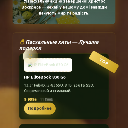
🐣 Пасхальну акцію завершено! Христос
Воскресе — нехай у вашому домі завжди
панують мир та радість.
🐣
Пасхальные хиты — Лучшие
подарки
🥚
TOP
HP EliteBook 830 G6
13,3" FullHD, i5-8365U, 8 ГБ, 256 ГБ SSD.
Современный и стильный.
9 999₴
11 500₴
Подробнее