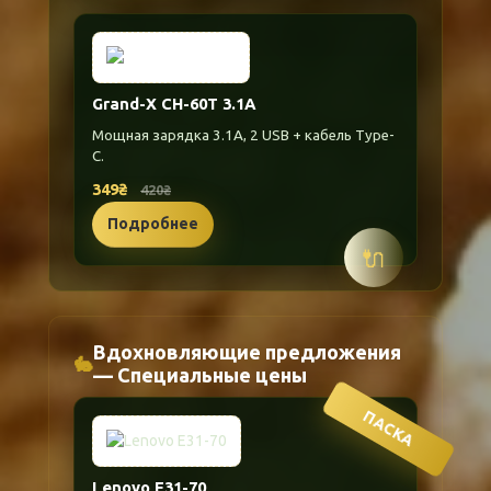
Grand-X CH-60T 3.1A
Мощная зарядка 3.1A, 2 USB + кабель Type-
C.
349₴
420₴
Подробнее
🔌
Вдохновляющие предложения
🐇
— Специальные цены
ПАСКА
Lenovo E31-70