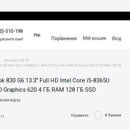
0)-310-198
Укр
Мій кошик
Вхід
Порівняння
дзвонити вам?
Ноутбуки БВ HP
l HD Intel Core i5-8365U (1.60-4.10 ГГц) Intel UHD Graphics 620 4 ГБ RAM 128 ГБ
 830 G6 13.3" Full HD Intel Core i5-8365U
UHD Graphics 620 4 ГБ RAM 128 ГБ SSD
исати відгук
рн
В бажане
Порівняти