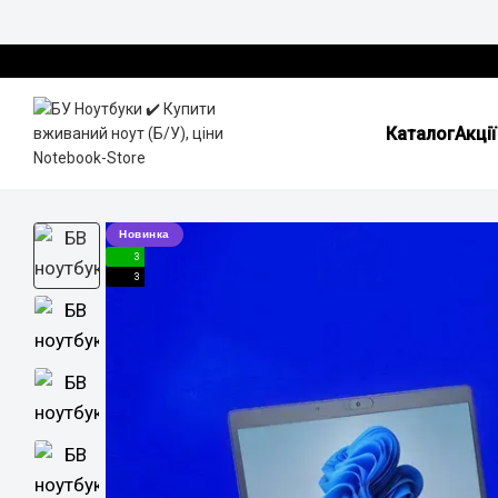
Перейти до основного контенту
Каталог
Акції
Новинка
3
3