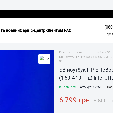
(080
 та новини
Сервіс-центр
Клієнтам FAQ
Пере
Головна
Каталог
Ноутбуки БВ
БВ ноутбук HP EliteBook 830 G6 13.3" Ful
SSD
БВ ноутбук HP EliteBook
(1.60-4.10 ГГц) Intel 
В наявності
Артикул: 622583
Нап
6 799 грн
8 800 г