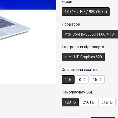
Екран
13.3" Full HD (1920x1080)
Процесор
Intel Core i5-8365U (1.60-4.10 Г
Інтегрована відеокарта
Intel UHD Graphics 620
Оперативна пам'ять
4 ГБ
8 Гб
16 Гб
Накопичувач SSD
128 ГБ
256 ГБ
512 ГБ