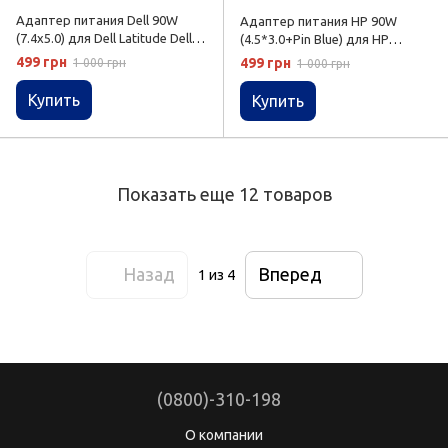
Адаптер питания Dell 90W
Адаптер питания HP 90W
(7.4x5.0) для Dell Latitude Dell
(4.5*3.0+Pin Blue) для HP
Precision
Pavilion HP ProBook
499 грн
499 грн
1 000 грн
1 000 грн
Купить
Купить
Показать еще 12 товаров
Назад
Вперед
1
из 4
(0800)-310-198
О компании