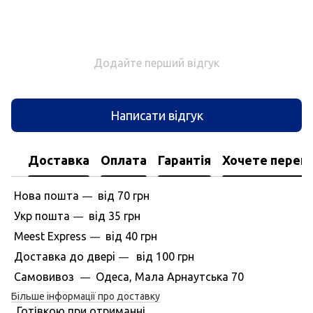
Додайте перший відгук
Написати відгук
Доставка
Оплата
Гарантія
Хочете перегл
Нова пошта
вiд
70 грн
—
Укр пошта
вiд
35 грн
—
Meest Express
вiд
40 грн
—
Доставка до дверi
вiд
100 грн
—
Самовивоз
Одеса, Мала Арнаутська 70
—
Більше інформації про доставку
Готівкою при отриманні