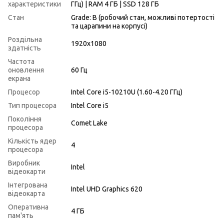
характеристики
ГГц) | RAM 4 ГБ | SSD 128 ГБ
Стан
Grade: B (робочий стан, можливі потертості
та царапини на корпусі)
Роздільна
1920x1080
здатність
Частота
оновлення
60 Гц
екрана
Процесор
Intel Core i5-10210U (1.60-4.20 ГГц)
Тип процесора
Intel Core i5
Покоління
Comet Lake
процесора
Кількість ядер
4
процесора
Виробник
Intel
відеокарти
Інтегрована
Intel UHD Graphics 620
відеокарта
Оперативна
4 ГБ
пам'ять