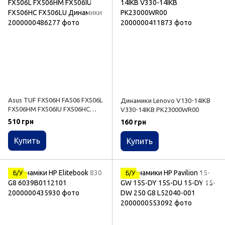
Asus TUF FX506H FA506 FX506L
Динамики Lenovo V130-14IKB
FX506HM FX506IU FX506HC
V330-14IKB PK23000WR00
FX506LU Динамики
510 грн
160 грн
Купить
Купить
Б/У
Б/У