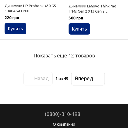
Динамики HP Probook 430 G5
Динамики Lenovo ThinkPad
3BX8ASATP00
T14s Gen 2 X13 Gen 2
5SB0Z88658
220 грн
500 грн
Купить
Купить
Показать еще 12 товаров
Назад
Вперед
1
из 49
(0800)-310-198
О компании