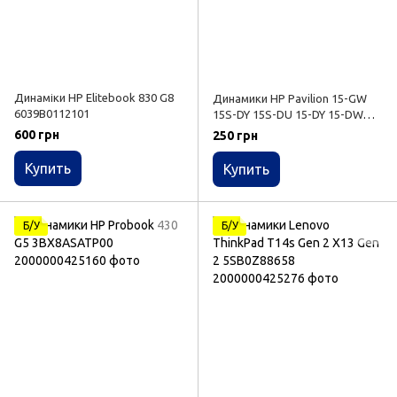
Динаміки HP Elitebook 830 G8
Динамики HP Pavilion 15-GW
6039B0112101
15S-DY 15S-DU 15-DY 15-DW
250 G8 L52040-001
600 грн
250 грн
Купить
Купить
Б/У
Б/У