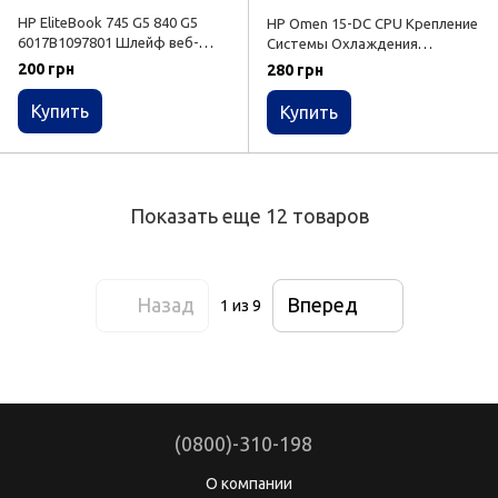
HP EliteBook 745 G5 840 G5
HP Omen 15-DC CPU Крепление
6017B1097801 Шлейф веб-
Системы Охлаждения
камеры
Вентилятора Процессора
200 грн
280 грн
Купить
Купить
Показать еще 12 товаров
Назад
Вперед
1
из 9
(0800)-310-198
О компании