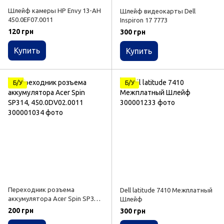
Шлейф камеры HP Envy 13-AH
Шлейф видеокарты Dell
450.0EF07.0011
Inspiron 17 7773
120 грн
300 грн
Купить
Купить
Б/У
Б/У
Переходник розъема
Dell latitude 7410 Межплатный
аккумулятора Acer Spin SP314,
Шлейф
450.0DV02.0011
200 грн
300 грн