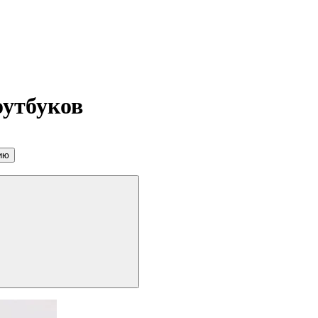
оутбуков
ию