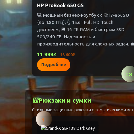
HP ProBook 650 G5
💻 Мощный бизнес-ноутбук с 🚀 i7-8665U
(до 4.80 ГГц), 👆 15.6" Full HD Touch
дисплеем, 💾 16 ГБ RAM и быстрым SSD
500/240 ГБ. Надежность и
производительность для сложных задач. 
11 999₴
15 600₴
Подробнее
🍬
🎒
Рюкзаки и сумки
Стильные защитные рюкзаки с тематическими вст
✨