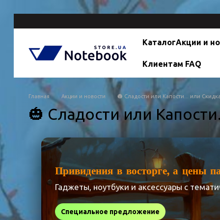
Перейти к основному контенту
Каталог
Акции и н
Клиентам FAQ
Главная
Акции и новости
🎃 Сладости или Капости... или Скидка
🎃 Сладости или Капости.
Привидения в восторге, а цены п
Гаджеты, ноутбуки и аксессуары с темат
Специальное предложение