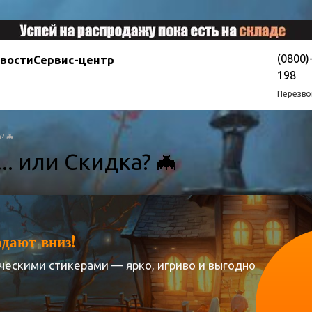
(0800)
овости
Сервис-центр
198
Перезво
? 🦇
.. или Скидка? 🦇
адают вниз!
ическими стикерами — ярко, игриво и выгодно