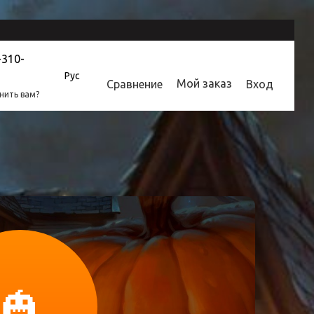
-310-
Рус
Мой заказ
Сравнение
Вход
нить вам?
🎃