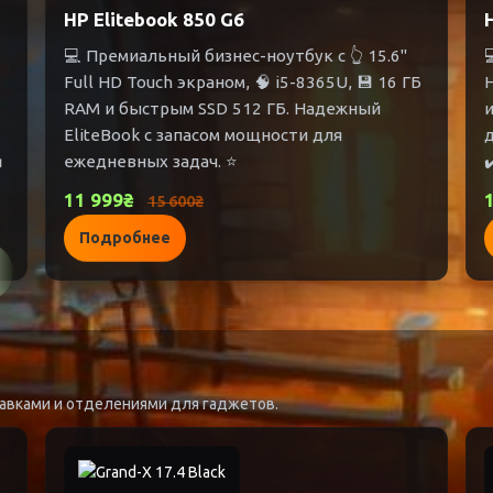
HP Elitebook 850 G6
💻 Премиальный бизнес-ноутбук с 👆 15.6"

Full HD Touch экраном, 🧠 i5-8365U, 💾 16 ГБ
H
RAM и быстрым SSD 512 ГБ. Надежный
и
EliteBook с запасом мощности для

ежедневных задач. ⭐
✔
11 999₴
15 600₴
Подробнее
авками и отделениями для гаджетов.