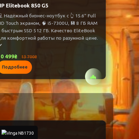
HP Elitebook 850 G5
 Надёжный бизнес-ноутбук с 👆 15.6" Full
D Touch экраном, 🧠 i5-7300U, 💾 8 ГБ RAM
 быстрым SSD 512 ГБ. Качество EliteBook
для комфортной работы по разумной цене.
️
10 499₴
13 700₴
Подробнее
🦇