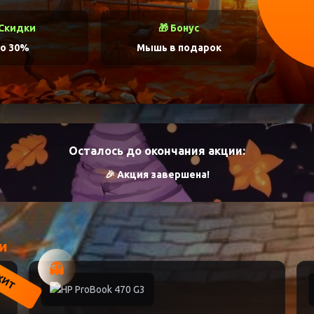
 Скидки
🎁 Бонус
о 30%
Мышь в подарок
Осталось до окончания акции:
🎉 Акция завершена!
и
👻
ХИТ