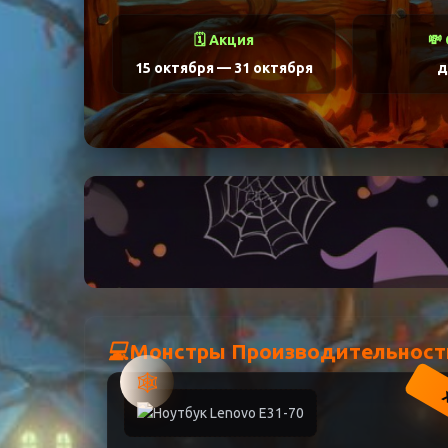
🗓️ Акция
💸
15 октября
—
31 октября
д
💻
Монстры Производительност
🕸️