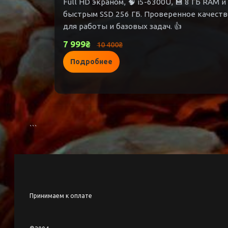
Full HD экраном, 🧠 i5-6300U, 💾 8 ГБ RAM и
быстрым SSD 256 ГБ. Проверенное качеств
для работы и базовых задач. 👍
7 999₴
10 400₴
Подробнее
```
Принимаем к оплате