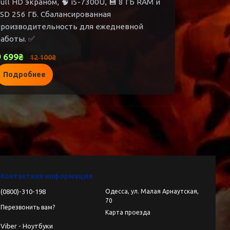
ull HD экраном, 🧠 i5-7300U, 💾 8 ГБ RAM и
SD 256 ГБ. Сбалансированная
производительность для ежедневной
работы. ✅
9 699₴
12 100₴
Подробнее
Контактная информация
(0800)-310-198
Одесса, ул. Малая Арнаутская,
70
Перезвонить вам?
Карта проезда
Viber - Ноутбуки