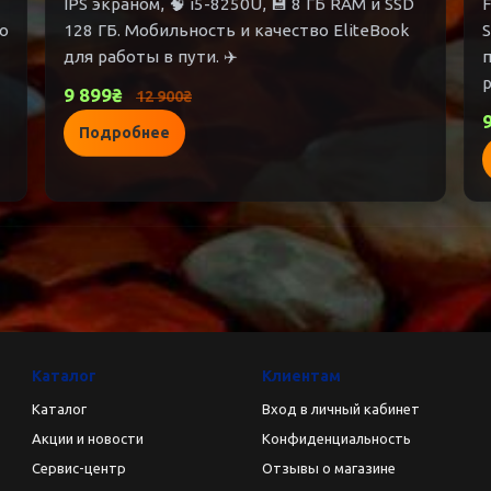
IPS экраном, 🧠 i5-8250U, 💾 8 ГБ RAM и SSD
F
о
128 ГБ. Мобильность и качество EliteBook
S
для работы в пути. ✈️
9 899₴
12 900₴
Подробнее
Каталог
Клиентам
Каталог
Вход в личный кабинет
Акции и новости
Конфиденциальность
Сервис-центр
Отзывы о магазине