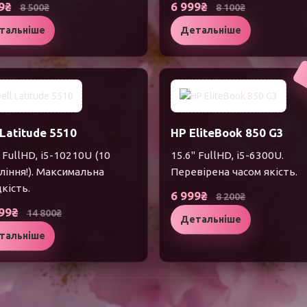
99₴
6 999₴
8 500₴
8 100₴
тальніше
Детальніше
 Latitude 5510
HP EliteBook 850 G3
 FullHD, i5-10210U (10
15.6" FullHD, i5-6300U.
ління!). Максимальна
Перевірена часом якість.
кість.
6 999₴
8 200₴
499₴
14 800₴
Детальніше
тальніше