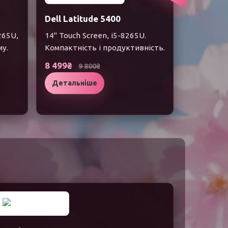
Dell Latitude 5400
265U,
14" Touch Screen, i5-8265U.
му.
Компактність і продуктивність.
8 499₴
9 800₴
Детальніше