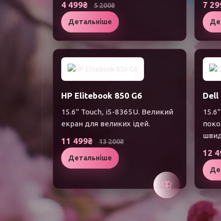
4 499₴
7 2
5 200₴
Детальніше
Де
HP Elitebook 850 G6
Dell
15.6" Touch, i5-8365U. Великий
15.6"
екран для великих ідей.
поко
швид
11 499₴
13 200₴
12 
Детальніше
Де
🦋