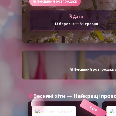
🌸 Весняний розпродаж
🗓️ Дати
13 березня
—
31 травня
🌸 Весняний розпродаж з
🌸
Весняні хіти — Найкращі пропо
🌸
TOP