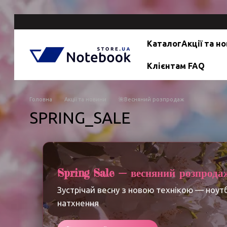
Перейти до основного контенту
Каталог
Акції та н
Клієнтам FAQ
Головна
Акції та новини
🌺Весняний розпродаж
SPRING_SALE
Spring Sale — весняний розпрода
Зустрічай весну з новою технікою — ноут
натхнення