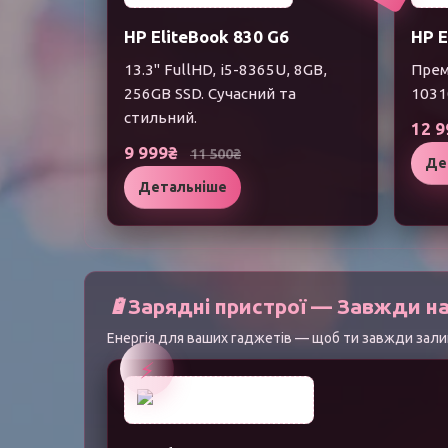
HP EliteBook 830 G6
HP E
13.3" FullHD, i5-8365U, 8GB,
Премі
256GB SSD. Сучасний та
1031
стильний.
12 
9 999₴
11 500₴
Де
Детальніше
🔋
Зарядні пристрої — Завжди на
Енергія для ваших гаджетів — щоб ти завжди залиш
⚡