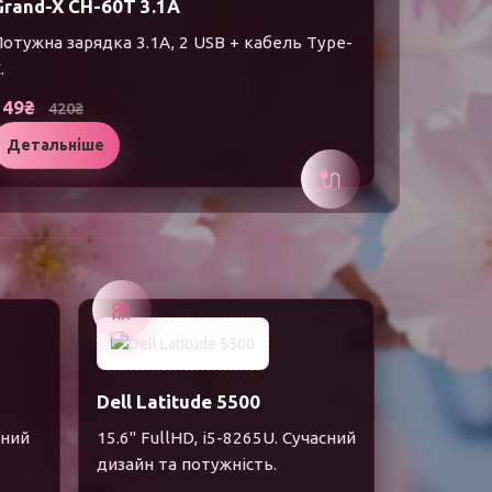
Grand-X CH-60T 3.1A
отужна зарядка 3.1A, 2 USB + кабель Type-
.
349₴
420₴
Детальніше
🔌
🎀
Dell Latitude 5500
йний
15.6" FullHD, i5-8265U. Сучасний
дизайн та потужність.