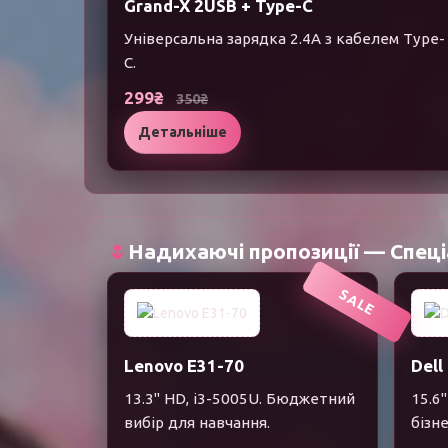
Grand-X 2USB + Type-C
Універсальна зарядка 2.4A з кабелем Type-
C.
299₴
350₴
Детальніше
🌷
Надихаючі пропозиції — Спеці
SALE
Lenovo E31-70
Dell
13.3" HD, i3-5005U. Бюджетний
15.6"
вибір для навчання.
бізне