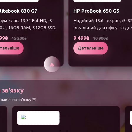
litebook 830 G7
HP ProBook 650 G5
ум клас. 13.3" FullHD, i5-
Надійний 15.6" екран, i5-8
0U, 16GB RAM, 512GB SSD.
ідеальний для офісу та до
999₴
9 499₴
15 200₴
10 900₴
тальніше
Детальніше
🔥
 зв'язку
ався на зв'язку 🌸