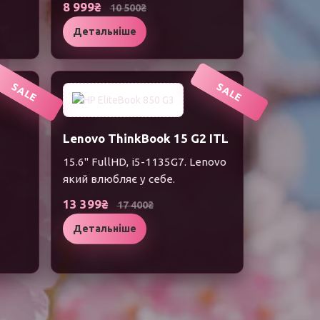
8 999₴
10 500₴
Детальніше
SALE
SALE
Lenovo ThinkBook 15 G2 ITL
15.6" FullHD, i5-1135G7. Lenovo
який влюбляє у себе.
13 399₴
17 400₴
Детальніше