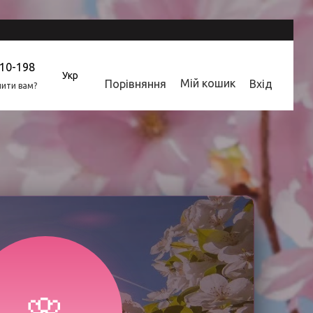
310-198
Укр
Мій кошик
Порівняння
Вхід
ити вам?
🌸