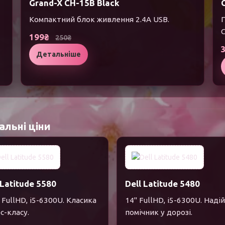
Grand-X CH-15B Black
Компактний блок живлення 2.4A USB.
П
C
199₴
250₴
Детальніше
альні ціни
 Latitude 5580
Dell Latitude 5480
 FullHD, i5-6300U. Класика
14" FullHD, i5-6300U. Наді
с-класу.
помічник у дорозі.