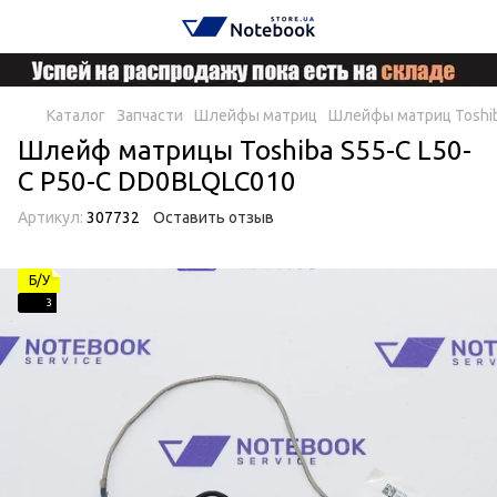
Каталог
Запчасти
Шлейфы матриц
Шлейфы матриц Toshi
Шлейф матрицы Toshiba S55-C L50-
C P50-C DD0BLQLC010
Артикул:
307732
Оставить отзыв
Б/У
3