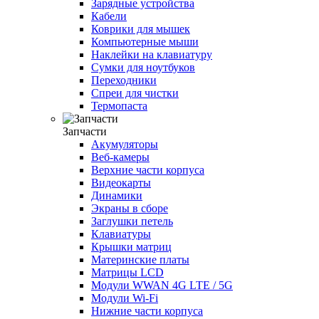
Зарядные устройства
Кабели
Коврики для мышек
Компьютерные мыши
Наклейки на клавиатуру
Cумки для ноутбуков
Переходники
Спреи для чистки
Термопаста
Запчасти
Акумуляторы
Веб-камеры
Верхние части корпуса
Видеокарты
Динамики
Экраны в сборе
Заглушки петель
Клавиатуры
Крышки матриц
Материнские платы
Матрицы LCD
Модули WWAN 4G LTE / 5G
Модули Wi-Fi
Нижние части корпуса