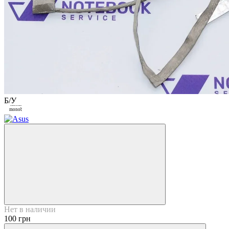
Б/У
Покупка по
частям от
monobank
3
Закрыть
Нет в наличии
100 грн