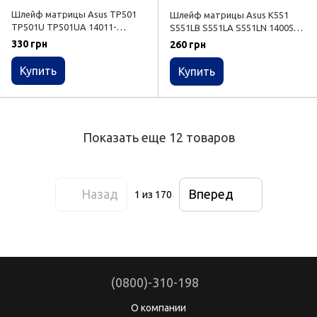
Шлейф матрицы Asus TP501
Шлейф матрицы Asus K551
TP501U TP501UA 14011-
S551LB S551LA S551LN 14005-
01940000 DD0BKACM000
00970600
330 грн
260 грн
Купить
Купить
Показать еще 12 товаров
Назад
Вперед
1
из 170
(0800)-310-198
О компании