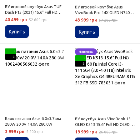
БУ игровой ноутбук Asus TUF
БУ игровой ноутбук Asus
Dash F15 (2021) 15.6" Full HD
VivoBook Pro 14X OLED N7400
144 Гц Intel Core i7-11370H (3.3-
14.0" 2.8K 90 Гц Intel Core i7-
40 499 грн
43 999 грн
52 600 грн
57 200 грн
4.80 ГГц) NVIDIA GeForce RTX
11370H (3.3-4.80 ГГц) NVIDIA
3070 8 ГБ RAM 16 ГБ 256 ГБ SSD
GeForce RTX 3050 4 ГБ RAM 8
Купить
Купить
ГБ 512 ГБ SSD
3
Новинка
3
3
3
Блок питания Asus 6.0×3.7 мм
БУ ноутбук Asus VivoBook 15
280W 20.0V 14.0A 280.0W
OLED K513 15.6" Full HD OLED 60
Гц Intel Core i3-1115G4 (3.0-4.0
3 999 грн
19 999 грн
5 200 грн
26 000 грн
ГГц) Intel Iris Xe Graphics G4