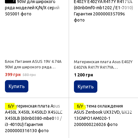
3
Блок Питания ASUS 19V 4.74A
Материнская плата Asus E402Y
90W для широкого ряда
E402YA R417Y R417YA
моделей K/N/X серий
(60nb0mf0-mb1202 / E1-7010)
399 грн
1 200 грн
580 грн
Гарантия
Купить
Купить
Б/У
Б/У