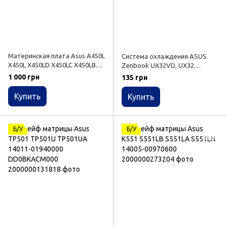
Материнская плата Asus A450L
Cистема охлаждения ASUS
X450L X450LD X450LC X450LB
Zenbook UX32VD, UX32
(60nb0380-mbe010 / i3-4010U)
13GNPO1AM020-1
1 000 грн
135 грн
Гарантия
Купить
Купить
Б/У
Б/У