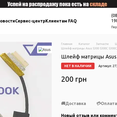
(0
19
новости
Сервис-центр
Клиентам FAQ
Пер
Главная
Каталог
Запчасти
Ш
Шлейф матрицы Asus S300 S300C S300C
Шлейф матрицы Asus 
НЕТ В НАЛИЧИИ
Артикул: 27
200 грн
Доставка
Оплата
Новый отзыв или коммен