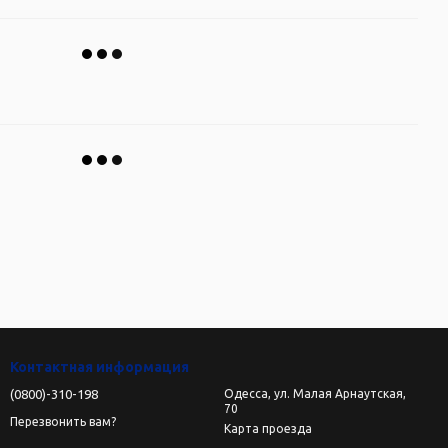
Контактная информация
(0800)-310-198
Одесса, ул. Малая Арнаутская,
70
Перезвонить вам?
Карта проезда