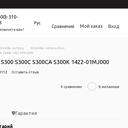
800)-310-
8
Рус
Мой заказ
Сравнение
Вход
езвонить вам?
лейфы матриц
Шлейфы матриц Asus
A S300K 1422-01MJ000
S300 S300C S300CA S300K 1422-01MJ000
3112
Оставить отзыв
К сравнению
В желаемые
Гарантия
тарий