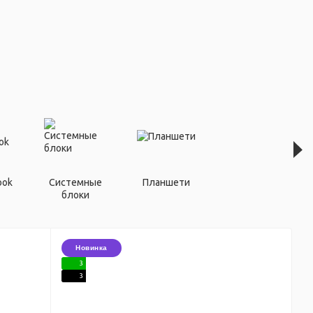
ook
Системные
Планшети
блоки
Новинка
3
3