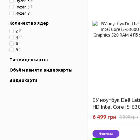
Ryzen 3
4
Ryzen 5
3
Ryzen 7
1
Количество ядер
2
51
4
44
6
1
8
1
Тип видеокарты
Объём памяти видеокарты
Видеокарта
БУ ноутбук Dell Lat
HD Intel Core i5-630
Intel HD Graphics 
6 499 грн
8 200 грн
ГБ
Новинка