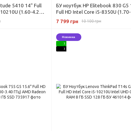
itude 5410 14" Full
БУ ноутбук HP Elitebook 830 G5 
5-10210U (1.60-4.20
Full HD Intel Core i5-8350U (1.70
hics 620 RAM 4 ГБ
ГГц) Intel UHD Graphics RAM 8 ГБ
7 799 грн
н
10 100 грн
SSD
Новинка
3
3