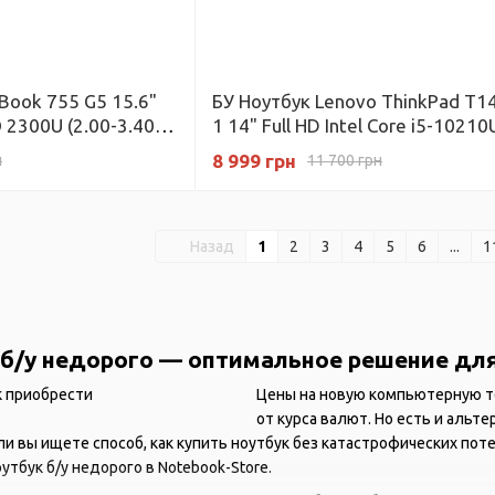
eBook 755 G5 15.6"
БУ Ноутбук Lenovo ThinkPad T1
O 2300U (2.00-3.40
1 14" Full HD Intel Core i5-10210U
ega 6 RAM 4 ГБ 128
UHD Graphics RAM 8 ГБ SSD 128 
8 999 грн
н
11 700 грн
Назад
1
2
3
4
5
6
...
1
 б/у недорого — оптимальное решение дл
Цены на новую компьютерную те
от курса валют. Но есть и альте
ли вы ищете способ, как купить ноутбук без катастрофических по
утбук б/у недорого в Notebook-Store.