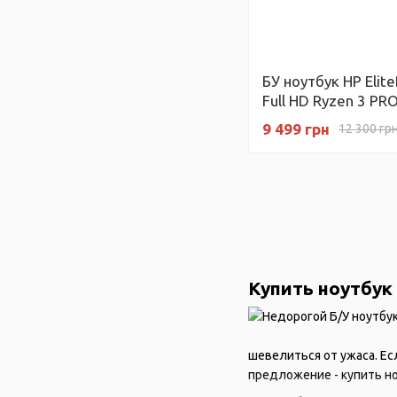
БУ ноутбук HP Elit
Full HD Ryzen 3 PR
ГГц) AMD Radeon V
9 499 грн
12 300 гр
ГБ SSD
Купить ноутбук
шевелиться от ужаса. Ес
предложение - купить но