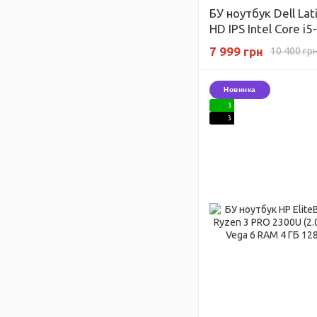
БУ ноутбук Dell Lat
HD IPS Intel Core i
ГГц) Intel UHD Grap
7 999 грн
10 400 гр
128 ГБ SSD
Новинка
3
3