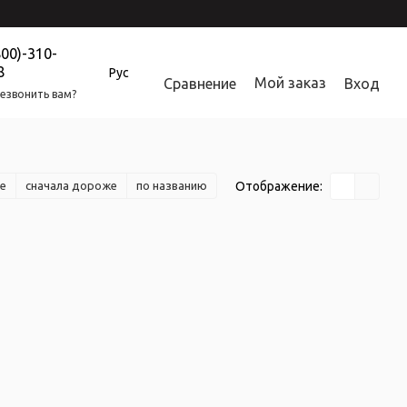
800)-310-
8
Рус
Мой заказ
Сравнение
Вход
езвонить вам?
Отображение:
е
сначала дороже
по названию