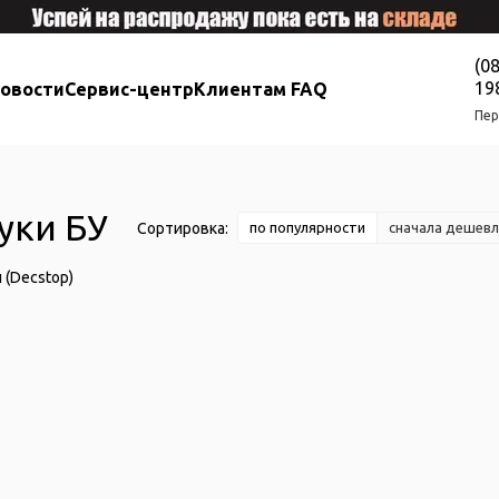
(0
19
новости
Сервис-центр
Клиентам FAQ
Пер
уки БУ
Сортировка:
по популярности
сначала дешевл