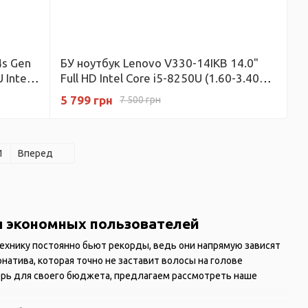
4s Gen
БУ ноутбук Lenovo V330-14IKB 14.0"
 Intel
Full HD Intel Core i5-8250U (1.60-3.40
ГБ БУ
ГГц) Intel UHD Graphics 620 RAM 4 ГБ
5 799 грн
7 500 грн
128 ГБ SSD
1
Вперед
я экономных пользователей
хнику постоянно бьют рекорды, ведь они напрямую зависят
рнатива, которая точно не заставит волосы на голове
терь для своего бюджета, предлагаем рассмотреть наше