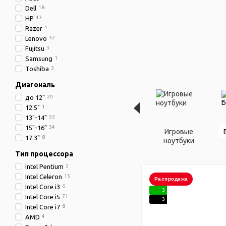
Dell
18
HP
43
Razer
1
Lenovo
32
Fujitsu
3
Samsung
1
Toshiba
3
Диагональ
до 12"
20
12.5"
1
13"-14"
55
15"-16"
34
Игровые
17.3"
8
ноутбуки
Тип процессора
Intel Pentium
2
Intel Celeron
15
Распродажа
Intel Core i3
6
3
Intel Core i5
71
3
Intel Core i7
8
AMD
4