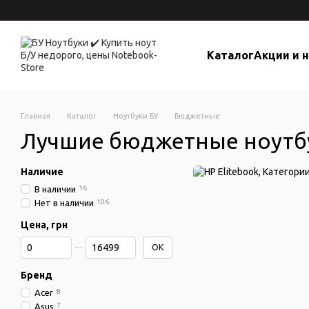
Перейти к основному контенту
Каталог
Акции и 
Главная
Каталог
Ноутбуки БУ
Бюджетные
Лучшие бюджетные ноутб
Наличие
В наличии
16
Нет в наличии
106
Цена, грн
От Цена, грн
До Цена, грн
OK
Бренд
Acer
8
Asus
7