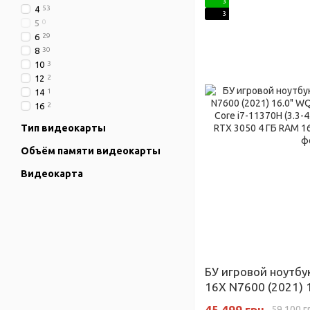
3
4
53
3
5
0
6
29
8
30
10
3
12
2
14
1
16
2
Тип видеокарты
Объём памяти видеокарты
Видеокарта
БУ игровой ноутбук
16X N7600 (2021)
(3840x2400) Intel C
45 499 грн
59 100 г