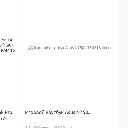
ok Pro
Игровой ноутбук Asus N750J
 i7-
Force
13 499 грн
15 000 грн