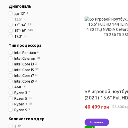
Диагональ
до 12"
4
12.5"
0
13"-14"
25
15"-16"
140
17.3"
36
Тип процессора
Intel Pentium
4
Intel Celeron
18
Intel Core i3
21
Intel Core i5
57
Intel Core i7
60
Intel Core i9
2
AMD
6
БУ игровой ноутбу
Ryzen 3
2
(2021) 15.6" Full HD
Ryzen 5
13
11370H (3.3-4.80 Г
Ryzen 7
18
40 499 грн
52 600 г
RTX 3070 8 ГБ RAM 
Ryzen 9
3
Количество ядер
Новинка
2
39