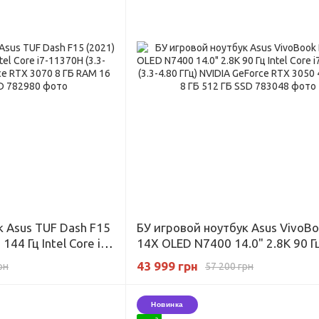
к Asus TUF Dash F15
БУ игровой ноутбук Asus VivoBo
 144 Гц Intel Core i7-
14X OLED N7400 14.0" 2.8K 90 Гц
Гц) NVIDIA GeForce
Core i7-11370H (3.3-4.80 ГГц) NV
43 999 грн
рн
57 200 грн
16 ГБ 256 ГБ SSD
GeForce RTX 3050 4 ГБ RAM 8 ГБ
SSD
Новинка