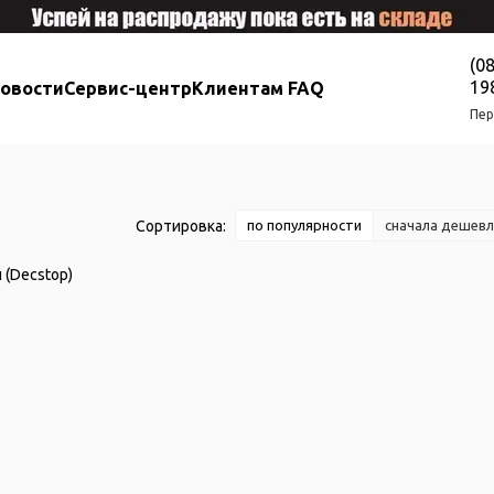
(0
19
новости
Сервис-центр
Клиентам FAQ
Пер
Сортировка:
по популярности
сначала дешевл