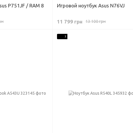
sus P751JF / RAM 8
Игровой ноутбук Asus N76VJ
11 799 грн
рн
13 100 грн
3