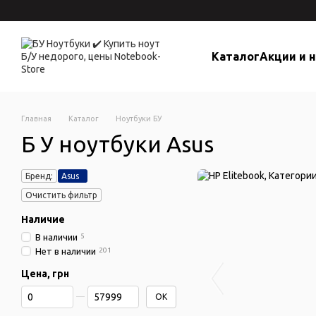
Перейти к основному контенту
Каталог
Акции и 
Главная
Каталог
Ноутбуки БУ
Б У ноутбуки Asus
Бренд:
Asus
Очистить фильтр
Наличие
В наличии
5
Нет в наличии
201
Цена, грн
От Цена, грн
До Цена, грн
OK