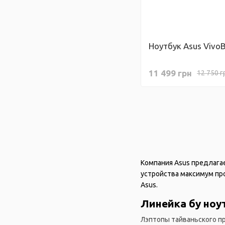
Ноутбук Asus Vivo
11 499 грн
12 750 г
Компания Asus предлагае
устройства максимум пр
Asus.
Линейка бу ноу
Лэптопы тайваньского п