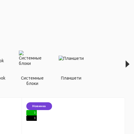
ook
Системные
Планшети
блоки
Новинка
3
3