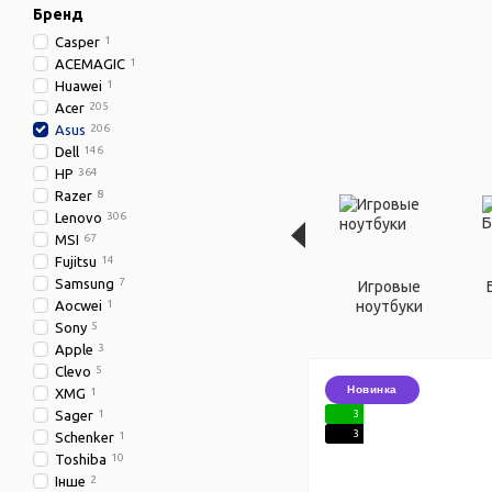
Бренд
Casper
1
ACEMAGIC
1
Huawei
1
Acer
205
Asus
206
Dell
146
HP
364
Razer
8
Lenovo
306
MSI
67
Fujitsu
14
Samsung
7
Игровые
Aocwei
1
ноутбуки
Sony
5
Apple
3
Clevo
5
Новинка
XMG
1
Sager
1
3
3
Schenker
1
Toshiba
10
Інше
2