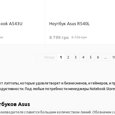
Book A543U
Ноутбук Asus R540L
8 799 грн
рн
9 750 грн
Назад
1
2
3
4
5
6
...
1
т лэптопы, которые удовлетворят и бизнесменов, и геймеров, и п
одуктивности. Под любые потребности менеджеры Notebook Store 
тбуков Asus
роизводителя славятся большим количеством линий. Обозначим са