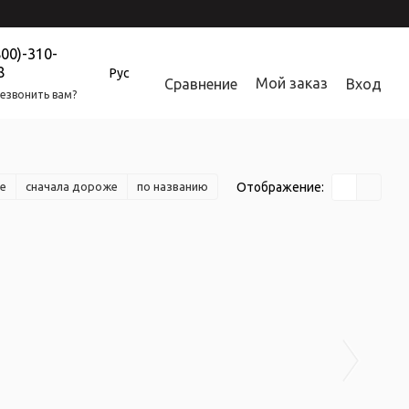
800)-310-
8
Рус
Мой заказ
Сравнение
Вход
езвонить вам?
Отображение:
е
сначала дороже
по названию