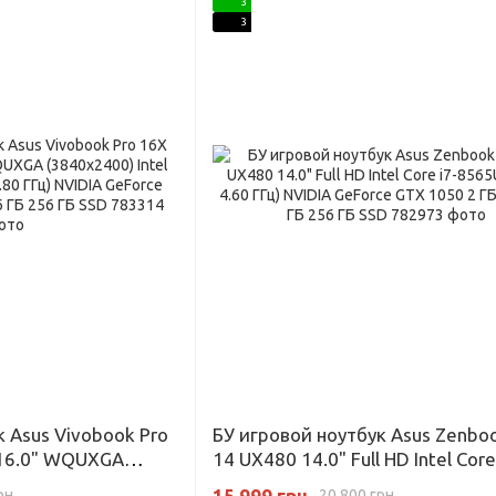
3
3
 Asus Vivobook Pro
БУ игровой ноутбук Asus Zenbo
 16.0" WQUXGA
14 UX480 14.0" Full HD Intel Core
ore i7-11370H (3.3-
8565U (1.80-4.60 ГГц) NVIDIA Ge
15 999 грн
рн
20 800 грн