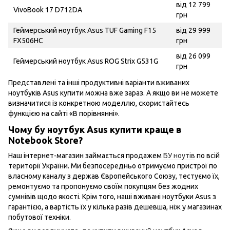
від 12 799
VivoBook 17 D712DA
грн
Геймерський ноутбук Asus TUF Gaming F15
від 29 999
FX506HC
грн
від 26 099
Геймерський ноутбук Asus ROG Strix G531G
грн
Представлені та інші продуктивні варіанти вживаних
ноутбуків Asus купити можна вже зараз. А якщо ви не можете
визначитися із конкретною моделлю, скористайтесь
функцією на сайті «В порівнянні».
Чому бу ноутбук Asus купити краще в
Notebook Store?
Наш інтернет-магазин займається продажем
БУ ноутів
по всій
території України. Ми безпосередньо отримуємо пристрої по
власному каналу з держав Європейського Союзу, тестуємо їх,
ремонтуємо та пропонуємо своїм покупцям без жодних
сумнівів щодо якості. Крім того, наші вживані ноутбуки Asus з
гарантією, а вартість їх у кілька разів дешевша, ніж у магазинах
побутової техніки.