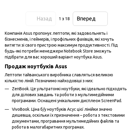
Назад
Вперед
1
з 18
Компанія Asus пропонує лептопи, які задовольнять і
бізнесменів, і геймерів, і профільних фахівців, які хочуть
витягти зі свого пристрою максимум продуктивності. Під
будь-які потреби менеджери Notebook Store зможуть
підібрати для вас хороший варіант ноутбука Asus.
Продаж ноутбуків Asus
Лептопи тайванського виробника славляться великою
кількістю ліній. Позначимо найходовіші з них:
ZenBook. Це ультратонкі ноутбуки, які ідеально підходять
для ділових завдань та роботи з мультимедійними
програмами. Оснащені унікальним дисплеєм ScreenPad.
VivoBook. Ціна б/у ноутбуків Асус цієї лінійки значно
дешевша, оскільки їх призначення – робота з текстовими
документами, програвання мультимедійних файлів та
робота в малогабаритних програмах.