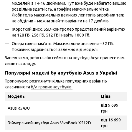
моделей із 14-16 дюймами. Тут вже буде набагато вищою
роздільна здатність, а графіка максимально чітка.
Любителів максимально великих лептопів виробник теж
не обділив – можна знайти варіанти на 17 дюймів.
Жорсткий диск. SSD-контролер представлений варіантах
на 128 ГБ, 256 ГБ, 512 ГБ і навіть 1000 Гб.
Оперативна пам'ять. Максимальне значення – 32 ГБ.
Показник відрізняється залежно від моделі.
Запевняємо, робота або геймінг на ноутбуці Асус принесе вам
лише насолоду.
Популярні моделі бу ноутбуків Asus в Україні
Пропонуємо розглянути кілька популярних варіантів
класичних та
б/у ігрових ноутбуків:
Модель
Ціна
від 9 699
Asus R543U
грн
від 16 699
Геймерський ноутбук Asus VivoBook X512D
грн