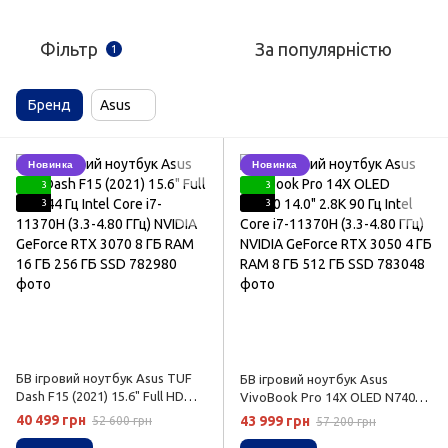
Фільтр
За популярністю
1
Бренд
Asus
Новинка
Новинка
3
3
3
3
БВ ігровий ноутбук Asus TUF
БВ ігровий ноутбук Asus
Dash F15 (2021) 15.6" Full HD
VivoBook Pro 14X OLED N7400
144 Гц Intel Core i7-11370H (3.3-
14.0" 2.8K 90 Гц Intel Core i7-
40 499 грн
43 999 грн
52 600 грн
57 200 грн
4.80 ГГц) NVIDIA GeForce RTX
11370H (3.3-4.80 ГГц) NVIDIA