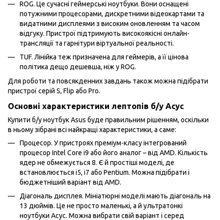
ROG. Це сучасні геймерські ноутбуки. Вони оснащені
потужними процесорами, дискретними відеокартами та
видатними дисплеями з високим оновленням та часом
відгуку. Пристрої підтримують високоякісні онлайн-
трансляції та гарнітури віртуальної реальності.
TUF. Лінійка теж призначена для геймерів, а її цінова
політика дещо дешевша, ніж у ROG.
Для роботи та повсякденних завдань також можна підібрати
пристрої серій S, Flip або Pro.
Основні характеристики лептопів б/у Асус
Купити б/у ноутбук Asus буде правильним рішенням, оскільки
в ньому зібрані всі найкращі характеристики, а саме:
Процесор. У пристроях преміум-класу інтегрований
процесор Intel Core i9 або його аналог – від AMD. Кількість
ядер не обмежується 8. Є й простіші моделі, де
встановлюється i5, i7 або Pentium. Можна підібрати і
бюджетніший варіант від AMD.
Діагональ дисплея. Мініатюрні моделі мають діагональ на
13 дюймів. Це не просто маленькі, а й ультратонкі
ноутбуки Асус. Можна вибрати свій варіант і серед