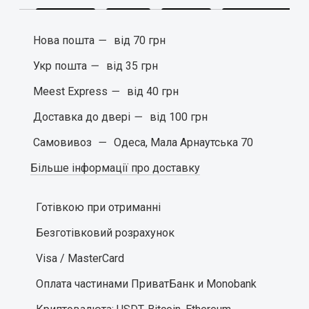
Нова пошта
—
вiд
70 грн
Укр пошта
—
вiд
35 грн
Meest Express
—
вiд
40 грн
Доставка до дверi
—
вiд
100 грн
Самовивоз
—
Одеса, Мала Арнаутська 70
Більше інформації про доставку
Готівкою при отриманні
Безготівковий розрахунок
Visa / MasterCard
Оплата частинами ПриватБанк и Monobank