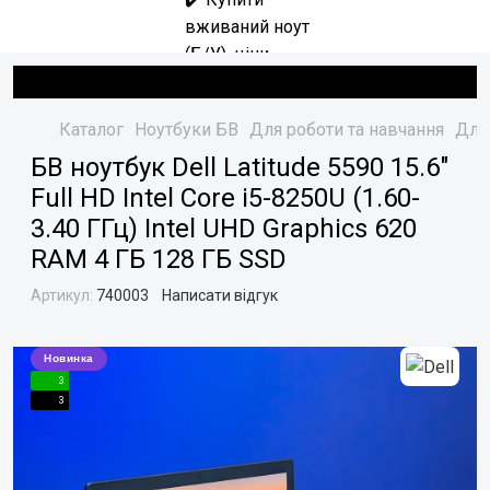
Каталог
Ноутбуки БВ
Для роботи та навчання
Для 
БВ ноутбук Dell Latitude 5590 15.6"
Full HD Intel Core i5-8250U (1.60-
3.40 ГГц) Intel UHD Graphics 620
RAM 4 ГБ 128 ГБ SSD
Артикул:
740003
Написати відгук
Новинка
3
3