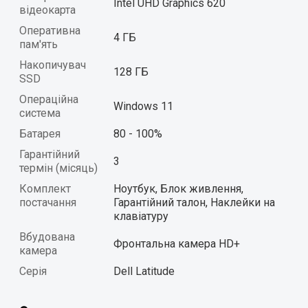
Intel UHD Graphics 620
відеокарта
Оперативна
4 ГБ
пам'ять
Накопичувач
128 ГБ
SSD
Операційна
Windows 11
система
Батарея
80 - 100%
Гарантійний
3
термін (місяць)
Комплект
Ноутбук, Блок живлення,
постачання
Гарантійний талон, Наклейки на
клавіатуру
Вбудована
Фронтальна камера HD+
камера
Серія
Dell Latitude