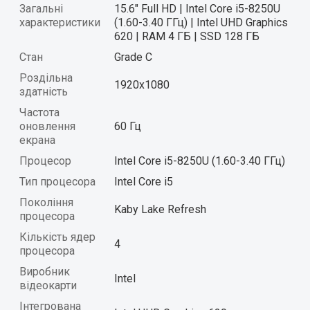
Загальні
15.6" Full HD | Intel Core i5-8250U
характеристики
(1.60-3.40 ГГц) | Intel UHD Graphics
620 | RAM 4 ГБ | SSD 128 ГБ
Стан
Grade C
Роздільна
1920x1080
здатність
Частота
оновлення
60 Гц
екрана
Процесор
Intel Core i5-8250U (1.60-3.40 ГГц)
Тип процесора
Intel Core i5
Покоління
Kaby Lake Refresh
процесора
Кількість ядер
4
процесора
Виробник
Intel
відеокарти
Інтегрована