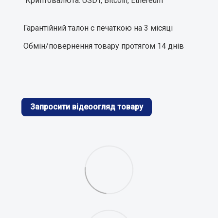
Криптовалюта: USDT, Bitcoin, Ethereum
Гарантiйний талон с печаткою на 3 мiсяцi
Обмiн/повернення товару протягом 14 днiв
Запросити відеоогляд товару