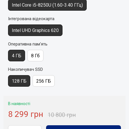
Intel Core i5-8250U (1.60-3.40 ГГц)
Інтегрована відеокарта
Intel UHD Graphics 620
Оперативна пам'ять
4 ГБ
8 Гб
Накопичувач SSD
128 ГБ
256 ГБ
В наявності
8 299 грн
10 800 грн