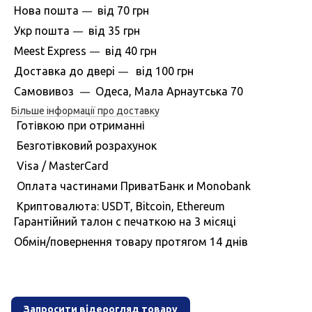
Нова пошта
вiд
70 грн
—
Укр пошта
вiд
35 грн
—
Meest Express
вiд
40 грн
—
Доставка до дверi
вiд
100 грн
—
Самовивоз
Одеса, Мала Арнаутська 70
—
Більше інформації про доставку
Готівкою при отриманні
Безготівковий розрахунок
Visa / MasterCard
Оплата частинами ПриватБанк и Monobank
Криптовалюта: USDT, Bitcoin, Ethereum
Гарантiйний талон с печаткою на 3 мiсяцi
Обмiн/повернення товару протягом 14 днiв
Запросити відеоогляд товару