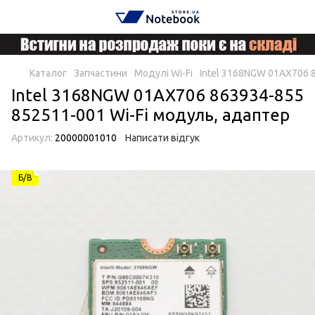
Каталог
Запчастини
Модулі Wi-Fi
Intel 3168NGW 01AX706 
Intel 3168NGW 01AX706 863934-855
852511-001 Wi-Fi модуль, адаптер
Артикул:
20000001010
Написати відгук
Б/В