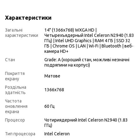
Характеристики
Загальні
14" (1366x768) WXGA HD |
характеристики
Четырехъядерный Intel Celeron N2940 (1.83
ГГц) | Intel UHD Graphics | RAM 4 ГБ | SSD 32
ГБ | Chrome OS | LAN | Wi-Fi | Bluetooth | веб-
камера HD+
Стан
Grade: A (хороший стан, можливі незначні
подряпини на корпусі)
Покриття
Матове
екрану
Роздільна
1366x768
здатність
Частота
оновлення
60 Гц
екрана
Процесор
Чотириядерний Intel Celeron N2940 (1.83
ГГц)
Тип процесора
Intel Celeron