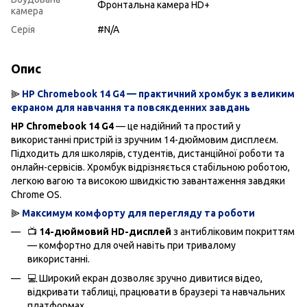
Фронтальна камера HD+
камера
Серія
#N/A
Опис
⫸
HP Chromebook 14 G4 — практичний хромбук з великим
екраном для навчання та повсякденних завдань
HP Chromebook 14 G4
— це надійний та простий у
використанні пристрій із зручним 14-дюймовим дисплеєм.
Підходить для школярів, студентів, дистанційної роботи та
онлайн-сервісів. Хромбук відрізняється стабільною роботою,
легкою вагою та високою швидкістю завантаження завдяки
Chrome OS.
⫸
Максимум комфорту для перегляду та роботи
📺
14-дюймовий HD-дисплей
з антибліковим покриттям
— комфортно для очей навіть при тривалому
використанні.
💻 Широкий екран дозволяє зручно дивитися відео,
відкривати таблиці, працювати в браузері та навчальних
платформах.