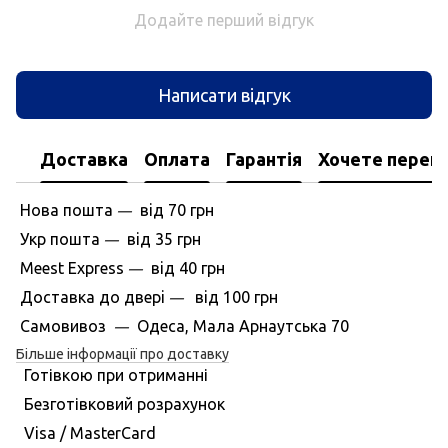
Додайте перший відгук
Написати відгук
Доставка
Оплата
Гарантія
Хочете перегл
Нова пошта
вiд
70 грн
—
Укр пошта
вiд
35 грн
—
Meest Express
вiд
40 грн
—
Доставка до дверi
вiд
100 грн
—
Самовивоз
Одеса, Мала Арнаутська 70
—
Більше інформації про доставку
Готівкою при отриманні
Безготівковий розрахунок
Visa / MasterCard