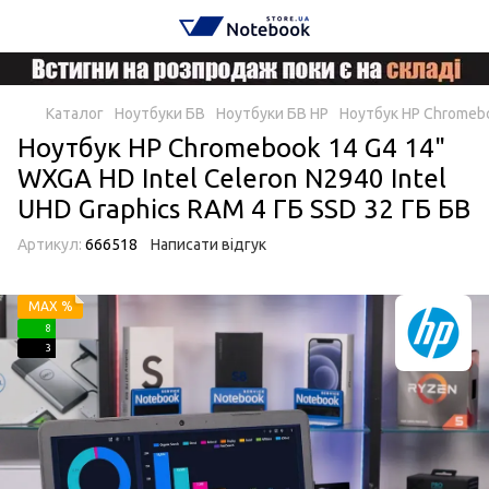
Каталог
Ноутбуки БВ
Ноутбуки БВ HP
Ноутбук HP Chromeboo
Ноутбук HP Chromebook 14 G4 14"
WXGA HD Intel Celeron N2940 Intel
UHD Graphics RAM 4 ГБ SSD 32 ГБ БВ
Артикул:
666518
Написати відгук
MAX %
8
3