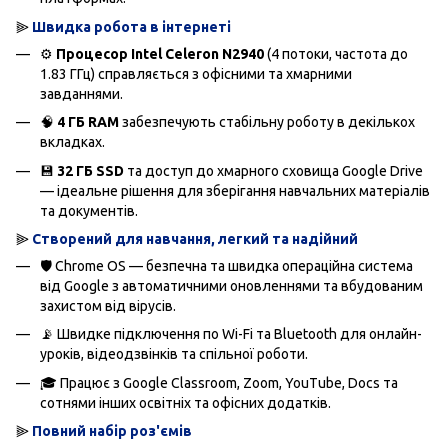
⫸
Швидка робота в інтернеті
⚙️
Процесор Intel Celeron N2940
(4 потоки, частота до
1.83 ГГц) справляється з офісними та хмарними
завданнями.
🧠
4 ГБ RAM
забезпечують стабільну роботу в декількох
вкладках.
💾
32 ГБ SSD
та доступ до хмарного сховища Google Drive
— ідеальне рішення для зберігання навчальних матеріалів
та документів.
⫸
Створений для навчання, легкий та надійний
🛡️ Chrome OS — безпечна та швидка операційна система
від Google з автоматичними оновленнями та вбудованим
захистом від вірусів.
📡 Швидке підключення по Wi-Fi та Bluetooth для онлайн-
уроків, відеодзвінків та спільної роботи.
🎓 Працює з Google Classroom, Zoom, YouTube, Docs та
сотнями інших освітніх та офісних додатків.
⫸
Повний набір роз'ємів