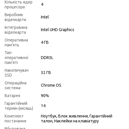
Кількість ядер
4
процесора
Виробник
Intel
відеокарти
Інтегрована
Intel UHD Graphics
відеокарта
Оперативна
4 ГБ
пам'ять
Тип
оперативної
DDR3L
пам'яті
Накопичувач
32 ГБ
SSD
Операційна
Chrome OS
система
Батарея
90%
Гарантійний
14
термін (місяць)
Комплект
Ноутбук, Блок живлення, Гарантійний
постачання
талон, Наклейки на клавіатуру
Вбудована