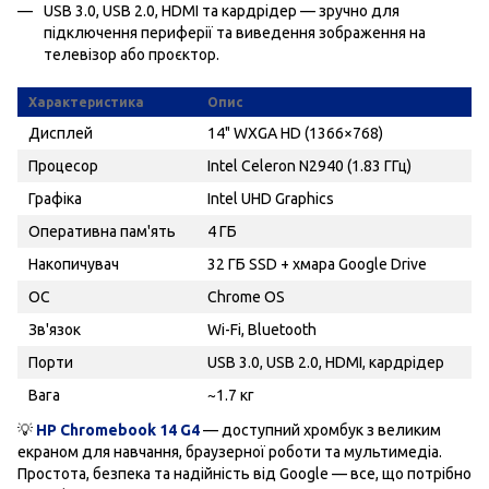
USB 3.0, USB 2.0, HDMI та кардрідер — зручно для
підключення периферії та виведення зображення на
телевізор або проєктор.
Характеристика
Опис
Дисплей
14" WXGA HD (1366×768)
Процесор
Intel Celeron N2940 (1.83 ГГц)
Графіка
Intel UHD Graphics
Оперативна пам'ять
4 ГБ
Накопичувач
32 ГБ SSD + хмара Google Drive
ОС
Chrome OS
Зв'язок
Wi-Fi, Bluetooth
Порти
USB 3.0, USB 2.0, HDMI, кардрідер
Вага
~1.7 кг
💡
HP Chromebook 14 G4
— доступний хромбук з великим
екраном для навчання, браузерної роботи та мультимедіа.
Простота, безпека та надійність від Google — все, що потрібно