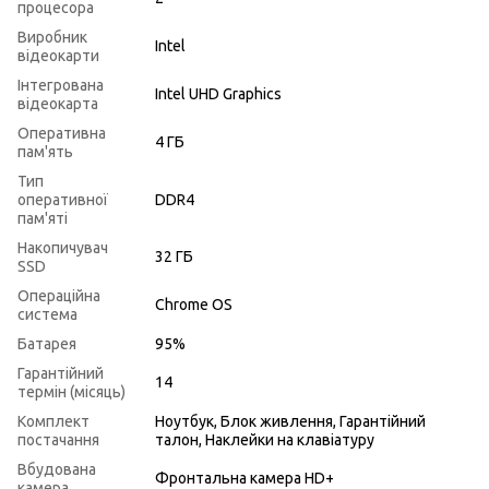
процесора
Виробник
Intel
відеокарти
Інтегрована
Intel UHD Graphics
відеокарта
Оперативна
4 ГБ
пам'ять
Тип
оперативної
DDR4
пам'яті
Накопичувач
32 ГБ
SSD
Операційна
Chrome OS
система
Батарея
95%
Гарантійний
14
термін (місяць)
Комплект
Ноутбук, Блок живлення, Гарантійний
постачання
талон, Наклейки на клавіатуру
Вбудована
Фронтальна камера HD+
камера