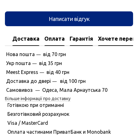
Написати відгук
Доставка
Оплата
Гарантія
Хочете перегл
Нова пошта
вiд
70 грн
—
Укр пошта
вiд
35 грн
—
Meest Express
вiд
40 грн
—
Доставка до дверi
вiд
100 грн
—
Самовивоз
Одеса, Мала Арнаутська 70
—
Більше інформації про доставку
Готівкою при отриманні
Безготівковий розрахунок
Visa / MasterCard
Оплата частинами ПриватБанк и Monobank