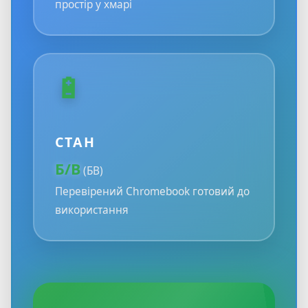
простір у хмарі
🔋
СТАН
Б/В
(БВ)
Перевірений Chromebook готовий до
використання