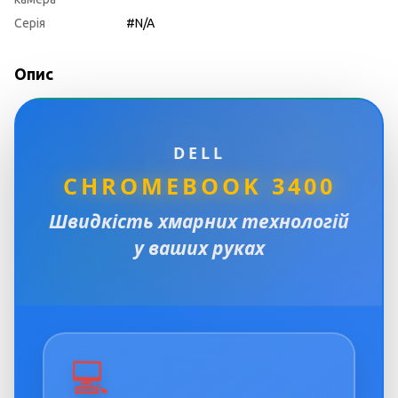
Серія
#N/A
Опис
DELL
CHROMEBOOK 3400
Швидкість хмарних технологій
у ваших руках
💻