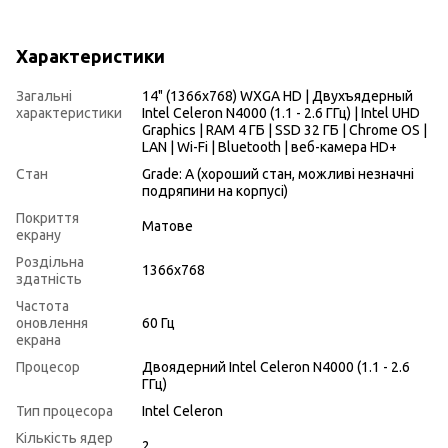
Характеристики
Загальні
14" (1366x768) WXGA HD | Двухъядерный
характеристики
Intel Celeron N4000 (1.1 - 2.6 ГГц) | Intel UHD
Graphics | RAM 4 ГБ | SSD 32 ГБ | Chrome OS |
LAN | Wi-Fi | Bluetooth | веб-камера HD+
Стан
Grade: A (хороший стан, можливі незначні
подряпини на корпусі)
Покриття
Матове
екрану
Роздільна
1366x768
здатність
Частота
оновлення
60 Гц
екрана
Процесор
Двоядерний Intel Celeron N4000 (1.1 - 2.6
ГГц)
Тип процесора
Intel Celeron
Кількість ядер
2