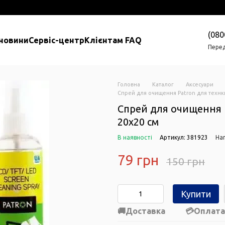
(080
 новини
Сервіс-центр
Клієнтам FAQ
Перед
Головна
Каталог
Аксесуари
Спрей для очищення Patron для технк
Спрей для очищення P
20х20 см
В наявності
Артикул: 381923
Нап
79 грн
150 грн
Купити
Доставка
Оплата