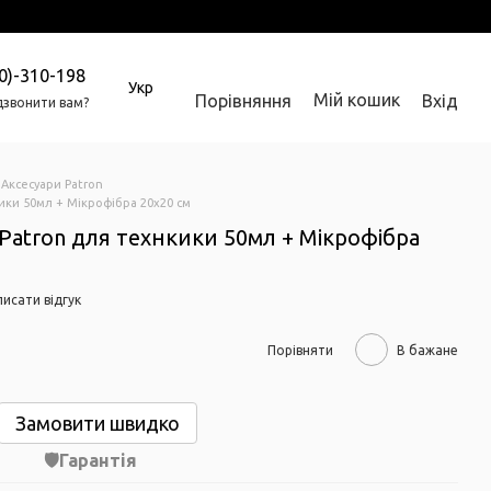
0)-310-198
Укр
Мій кошик
Порівняння
Вхід
звонити вам?
Аксесуари Patron
ики 50мл + Мікрофібра 20х20 см
atron для технкики 50мл + Мікрофібра
исати відгук
Порівняти
В бажане
Замовити швидко
Гарантія