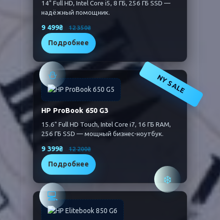
14" Full HD, Intel Core i5, 8 ГБ, 256 ГБ SSD —
надёжный помощник.
9 499₴
12 350₴
Подробнее
⛄
NY SALE
HP ProBook 650 G3
15.6" Full HD Touch, Intel Core i7, 16 ГБ RAM,
256 ГБ SSD — мощный бизнес-ноутбук.
9 399₴
12 200₴
Подробнее
❄️
💻