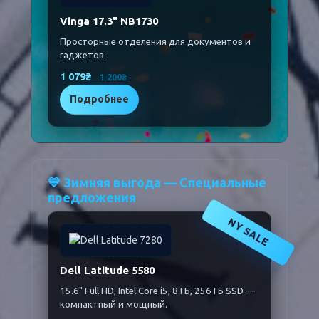
Vinga 17.3" NB1730
Просторные отделения для документов и
гаджетов.
1 079₴
1 200₴
Подробнее
💙 Зимняя выгода — Специальные
предложения
NY SALE
Dell Latitude 5580
15.6" Full HD, Intel Core i5, 8 ГБ, 256 ГБ SSD —
компактный и мощный.