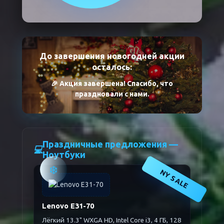
До завершения новогодней акции
осталось:
🎉 Акция завершена! Спасибо, что
праздновали с нами.
Праздничные предложения —
💻
Ноутбуки
❄️
NY SALE
Lenovo E31-70
Лёгкий 13.3" WXGA HD, Intel Core i3, 4 ГБ, 128