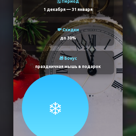
🗓️ Период
1 декабря
—
31 января
💸 Скидки
до 30%
🎁 Бонус
праздничная мышь в подарок
❄️