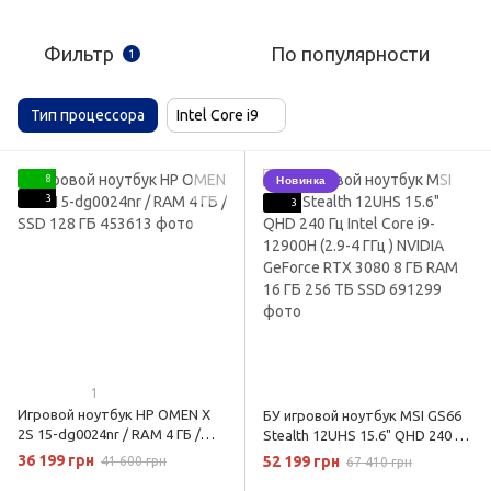
Фильтр
По популярности
1
Тип процессора
Intel Core i9
8
Новинка
3
3
1
Игровой ноутбук HP OMEN X
БУ игровой ноутбук MSI GS66
2S 15-dg0024nr / RAM 4 ГБ /
Stealth 12UHS 15.6" QHD 240 Гц
SSD 128 ГБ
Intel Core i9-12900H (2.9-4 ГГц )
36 199 грн
52 199 грн
41 600 грн
67 410 грн
NVIDIA GeForce RTX 3080 8 ГБ