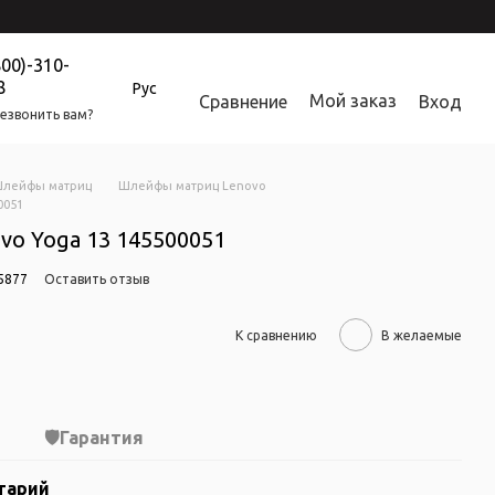
800)-310-
8
Рус
Мой заказ
Сравнение
Вход
езвонить вам?
лейфы матриц
Шлейфы матриц Lenovo
0051
o Yoga 13 145500051
5877
Оставить отзыв
К сравнению
В желаемые
Гарантия
тарий