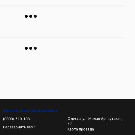
Контактная информация
(0800)-310-198
Одесса, ул. Малая Арнаутская,
70
Перезвонить вам?
Карта проезда