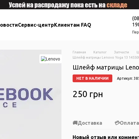
(0
19
новости
Сервис-центр
Клиентам FAQ
Пер
Главная
Каталог
Запчасти
Ш
Шлейф матрицы Lenovo Yoga 13 14550
Шлейф матрицы Lenov
НЕТ В НАЛИЧИИ
Артикул: 38
250 грн
Доставка
Оплата
Новый отзыв или коммен