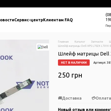
(0
19
новости
Сервис-центр
Клиентам FAQ
Пер
Главная
Каталог
Запчасти
Ш
Шлейф матрицы Dell XPS L702X L701X 
Шлейф матрицы Dell 
НЕТ В НАЛИЧИИ
Артикул: 38
250 грн
Доставка
Оплата
Новый отзыв или коммен