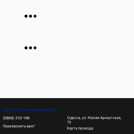
Контактная информация
(0800)-310-198
Одесса, ул. Малая Арнаутская,
70
Перезвонить вам?
Карта проезда