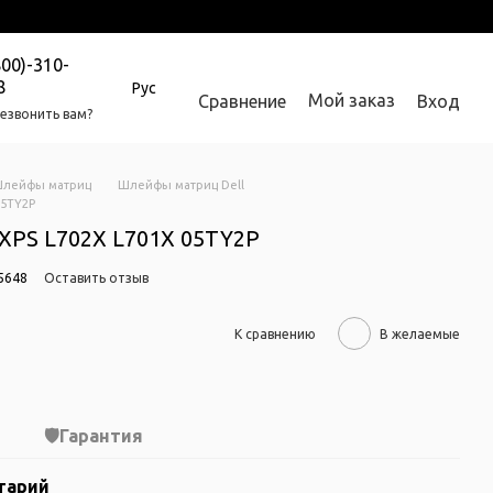
800)-310-
8
Рус
Мой заказ
Сравнение
Вход
езвонить вам?
лейфы матриц
Шлейфы матриц Dell
05TY2P
XPS L702X L701X 05TY2P
5648
Оставить отзыв
К сравнению
В желаемые
Гарантия
тарий