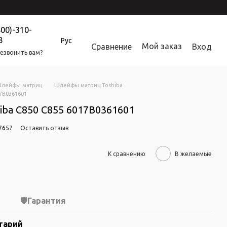
800)-310-
8
Рус
Мой заказ
Сравнение
Вход
езвонить вам?
лейфы матриц
Шлейфы матриц Toshiba
7B0361601
ba C850 C855 6017B0361601
7657
Оставить отзыв
К сравнению
В желаемые
Гарантия
тарий