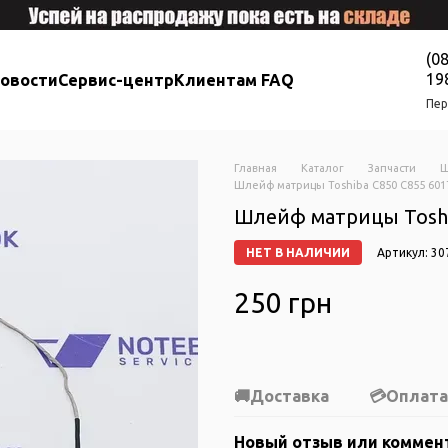
(0
19
новости
Сервис-центр
Клиентам FAQ
Пер
Главная
Каталог
Запчасти
Ш
Шлейф матрицы Toshiba C850 C855 601
Шлейф матрицы Toshi
НЕТ В НАЛИЧИИ
Артикул: 30
250 грн
Доставка
Оплата
Новый отзыв или коммен