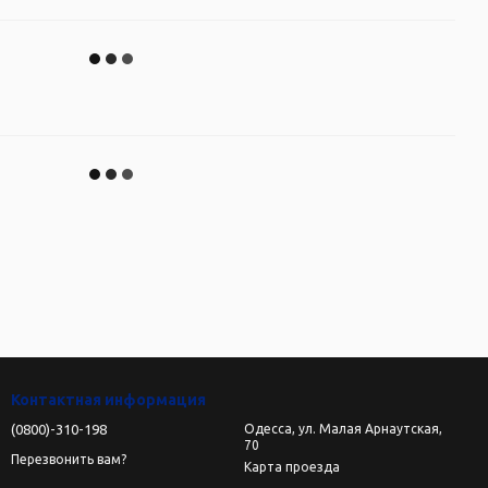
Контактная информация
(0800)-310-198
Одесса, ул. Малая Арнаутская,
70
Перезвонить вам?
Карта проезда