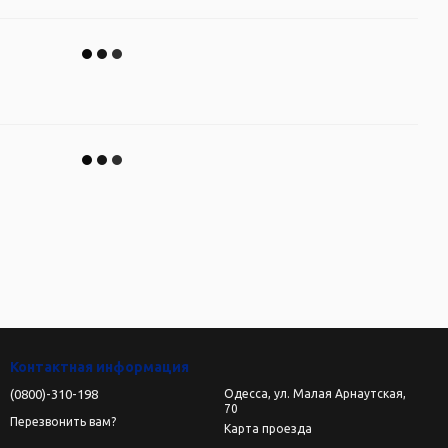
Контактная информация
(0800)-310-198
Одесса, ул. Малая Арнаутская,
70
Перезвонить вам?
Карта проезда