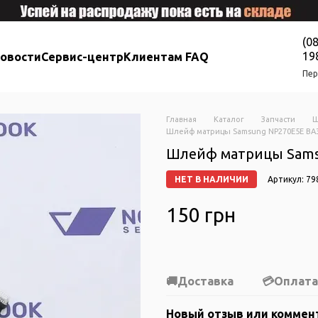
(0
19
новости
Сервис-центр
Клиентам FAQ
Пер
Главная
Каталог
Запчасти
Ш
Шлейф матрицы Samsung NP270E5E BA3
Шлейф матрицы Sams
НЕТ В НАЛИЧИИ
Артикул: 79
150 грн
Доставка
Оплата
Новый отзыв или коммен