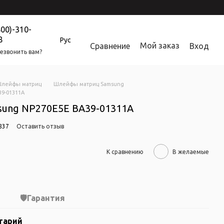
800)-310-
8
Рус
Мой заказ
Сравнение
Вход
езвонить вам?
лейфы матриц
Шлейфы матриц Samsung
9-01311A
ung NP270E5E BA39-01311A
837
Оставить отзыв
К сравнению
В желаемые
Гарантия
тарий