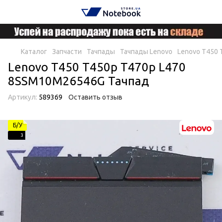
Каталог
Запчасти
Тачпады
Тачпады Lenovo
Lenovo T450
Lenovo T450 T450p T470p L470
8SSM10M26546G Тачпад
Артикул:
589369
Оставить отзыв
Б/У
3