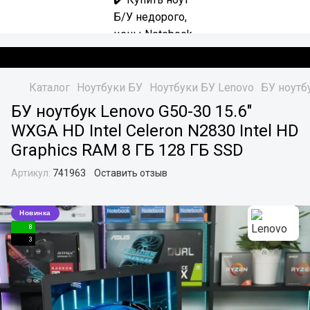
Каталог
Ноутбуки БУ
Ноутбуки БУ Lenovo
БУ ноутбу
БУ ноутбук Lenovo G50-30 15.6"
WXGA HD Intel Celeron N2830 Intel HD
Graphics RAM 8 ГБ 128 ГБ SSD
Артикул:
741963
Оставить отзыв
Новинка
8
3