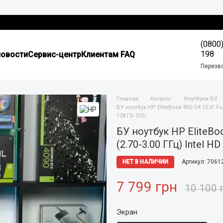
(0800
198
новости
Сервис-центр
Клиентам FAQ
Перезв
Главная
Каталог
Ноутбуки БУ
БУ ноутбук HP EliteBook 850 G4 15.6" Ful
128 ГБ SSD
БУ ноутбук HP EliteBook
(2.70-3.00 ГГц) Intel 
НЕТ В НАЛИЧИИ
Артикул: 7061
7 799 грн
10 100 
Экран