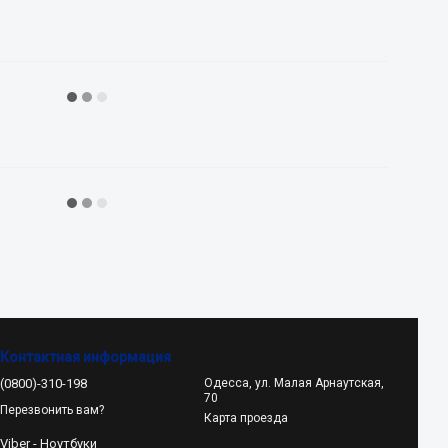
Контактная информация
(0800)-310-198
Одесса, ул. Малая Арнаутская,
70
Перезвонить вам?
Карта проезда
Viber - Ноутбуки