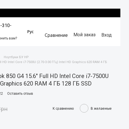
)-310-
Рус
Мой заказ
Вход
Сравнение
онить вам?
Ноутбуки БУ HP
l HD Intel Core i7-7500U (2.70-3.00 ГГц) Intel HD Graphics 620 RAM 4 ГБ
 850 G4 15.6" Full HD Intel Core i7-7500U
HD Graphics 620 RAM 4 ГБ 128 ГБ SSD
22
Оставить отзыв
грн
К сравнению
В желаемые