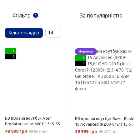
Фільтр
За популярністю
1
Кількість ядер
14
8
Новинка
3
8
3
БВ Ігровий ноутбук Acer
БВ ігровий ноутбук Razer Blade
Predator Helios 300 PH315-55
15 Advanced (RZ09-0421) 15,6"
15.6" QHD 165 Гц Intel Core i7-
QHD 240 Гц Intel Core i7-12800H
48 999 грн
39 999 грн
58 800 грн
49 400 грн
12800H (2.3-4.70 ГГц) Nvidia RTX
(2.3-4.70 ГГц) GeForce RTX 3060