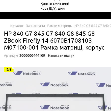
Каталог
Запчастини
Рамки матриць
HP 840 G7 845 G7 840 
HP 840 G7 845 G7 840 G8 845 G8
ZBook Firefly 14 6070B1708103
M07100-001 Рамка матриці, корпус
Артикул:
2000000444109
Написати відгук
Б/В