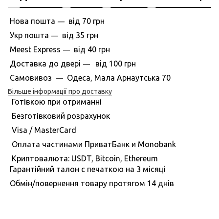
Нова пошта
вiд
70 грн
—
Укр пошта
вiд
35 грн
—
Meest Express
вiд
40 грн
—
Доставка до дверi
вiд
100 грн
—
Самовивоз
Одеса, Мала Арнаутська 70
—
Більше інформації про доставку
Готівкою при отриманні
Безготівковий розрахунок
Visa / MasterCard
Оплата частинами ПриватБанк и Monobank
Криптовалюта: USDT, Bitcoin, Ethereum
Гарантiйний талон с печаткою на 3 мiсяцi
Обмiн/повернення товару протягом 14 днiв