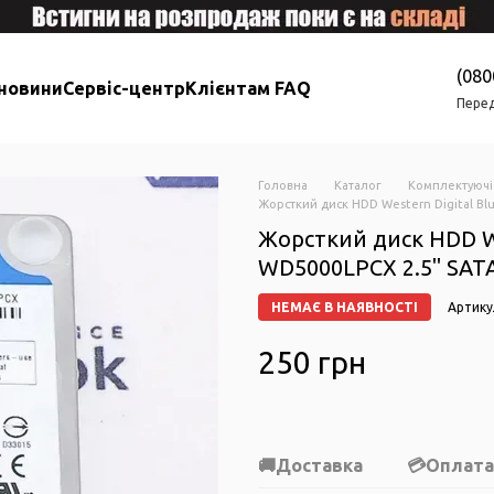
(080
 новини
Сервіс-центр
Клієнтам FAQ
Перед
Головна
Каталог
Комплектуючі
Жорсткий диск HDD Western Digital Blu
Жорсткий диск HDD We
WD5000LPCX 2.5" SATA
НЕМАЄ В НАЯВНОСТІ
Артику
250 грн
Доставка
Оплата