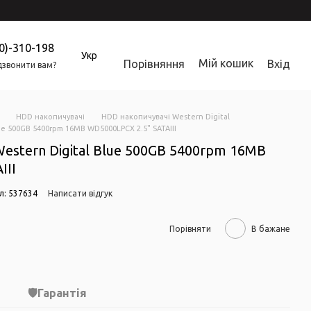
0)-310-198
Укр
Мій кошик
Порівняння
Вхід
звонити вам?
HDD накопичувачі
HDD накопичувачі Western Digital
e 500GB 5400rpm 16MB WD5000LPCX 2.5" SATAIII
stern Digital Blue 500GB 5400rpm 16MB
III
л: 537634
Написати відгук
Порівняти
В бажане
Гарантія