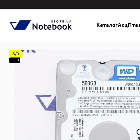
Перейти до основного контенту
Каталог
Акції та
Б/В
3