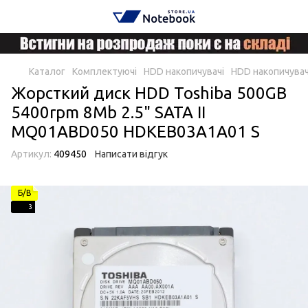
Каталог
Комплектуючі
HDD накопичувачі
HDD накопичувач
Жорсткий диск HDD Toshiba 500GB
5400rpm 8Mb 2.5" SATA II
MQ01ABD050 HDKEB03A1A01 S
Артикул:
409450
Написати відгук
Б/В
3