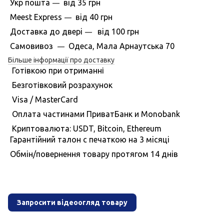
Укр пошта
вiд
35 грн
—
Meest Express
вiд
40 грн
—
Доставка до дверi
вiд
100 грн
—
Самовивоз
Одеса, Мала Арнаутська 70
—
Більше інформації про доставку
Готівкою при отриманні
Безготівковий розрахунок
Visa / MasterCard
Оплата частинами ПриватБанк и Monobank
Криптовалюта: USDT, Bitcoin, Ethereum
Гарантiйний талон с печаткою на 3 мiсяцi
Обмiн/повернення товару протягом 14 днiв
Запросити відеоогляд товару