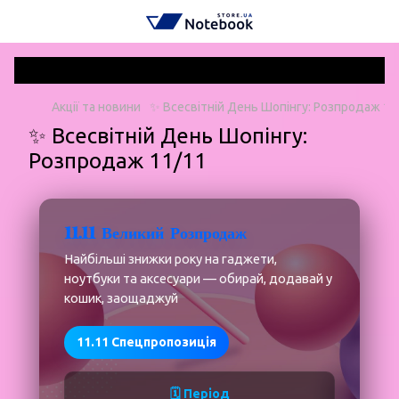
Акції та новини
✨ Всесвітній День Шопінгу: Розпродаж 11
✨ Всесвітній День Шопінгу:
Розпродаж 11/11
11.11 Великий Розпродаж
Найбільші знижки року на гаджети,
ноутбуки та аксесуари — обирай, додавай у
кошик, заощаджуй
11.11 Спецпропозиція
🗓️ Період