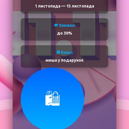
1 листопада
—
15 листопада
💸 Знижки
до 30%
🎁 Бонус
миша у подарунок
🛍️