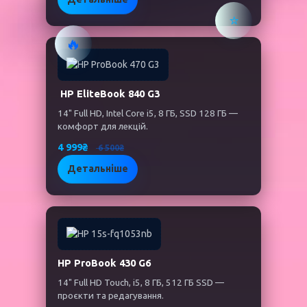
⭐
🔥
HP EliteBook 840 G3
14" Full HD, Intel Core i5, 8 ГБ, SSD 128 ГБ —
комфорт для лекцій.
4 999₴
6 500₴
Детальніше
HP ProBook 430 G6
14" Full HD Touch, i5, 8 ГБ, 512 ГБ SSD —
проєкти та редагування.