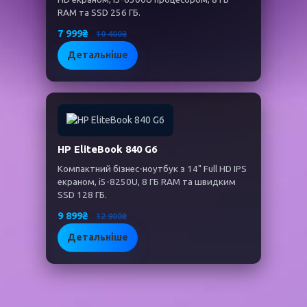
RAM та SSD 256 ГБ.
7 999₴
10 400₴
Детальніше
HP EliteBook 840 G6
Компактний бізнес-ноутбук з 14" Full HD IPS
екраном, i5-8250U, 8 ГБ RAM та швидким
SSD 128 ГБ.
9 899₴
12 900₴
Детальніше