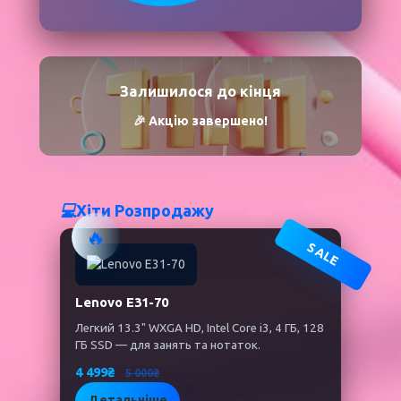
Залишилося до кінця
🎉 Акцію завершено!
💻
Хіти Розпродажу
🔥
SALE
Lenovo E31-70
Легкий 13.3" WXGA HD, Intel Core i3, 4 ГБ, 128
ГБ SSD — для занять та нотаток.
4 499₴
5 000₴
Детальніше