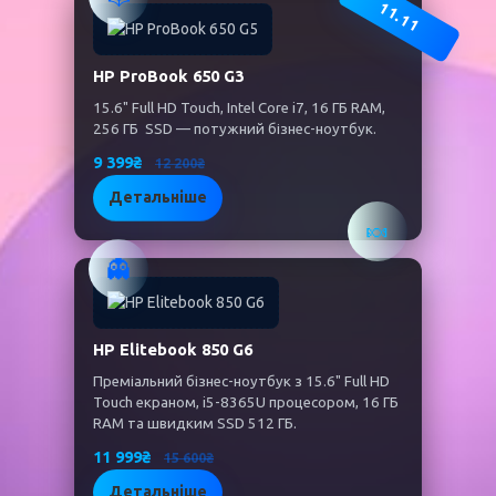
11.11
HP ProBook 650 G3
15.6" Full HD Touch, Intel Core i7, 16 ГБ RAM,
256 ГБ SSD — потужний бізнес-ноутбук.
9 399₴
12 200₴
Детальніше
🍬
👻
HP Elitebook 850 G6
Преміальний бізнес-ноутбук з 15.6" Full HD
Touch екраном, i5-8365U процесором, 16 ГБ
RAM та швидким SSD 512 ГБ.
11 999₴
15 600₴
Детальніше