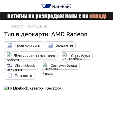
Каталог
Ноутбуки БВ
Тип відеокарти: AMD Radeon
Ігрові ноутбуки
Бюджетні
Для роботи та навчання
Ультрабуки
Chromebook
Системні блоки
Планшети