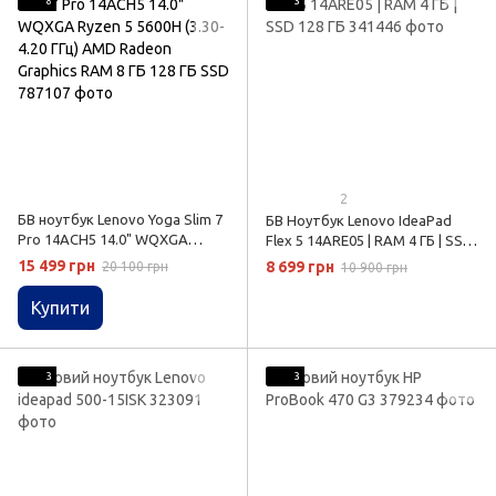
8
3
2
БВ ноутбук Lenovo Yoga Slim 7
БВ Ноутбук Lenovo IdeaPad
Pro 14ACH5 14.0" WQXGA
Flex 5 14ARE05 | RAM 4 ГБ | SSD
Ryzen 5 5600H (3.30-4.20 ГГц)
128 ГБ
15 499 грн
8 699 грн
20 100 грн
10 900 грн
AMD Radeon Graphics RAM 8 ГБ
128 ГБ SSD
Купити
3
3