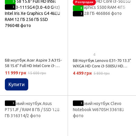
3
Розпродаж
3
8
3
4
БВ ноутбук Acer Aspire 3 A315-
БВ Ноутбук Lenovo E31-70 13.3"
58 15.6" Full HD Intel Core i3-
WXGA HD Core i3-5005U HD
1115G4 (3.0-4.0 GHz) Intel Iris Xe
Graphics 5500 RAM 4 ГБ SSD 128
11 999 грн
4 499 грн
15 600 грн
5 800 грн
Graphics G4 48EU RAM 12 ГБ
ГБ
256 ГБ SSD
Купити
3
3