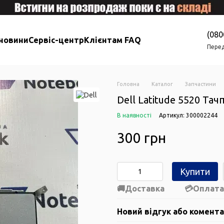
(080
 новини
Сервіс-центр
Клієнтам FAQ
Перед
Головна
Каталог
Запчастини
Dell Latitude 5520 Тач
В наявності
Артикул: 300002244
300 грн
Купити
Доставка
Оплата
Новий відгук або комент