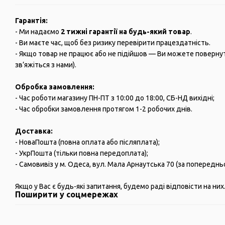
Гарантія:
- Ми надаємо
2 тижні гарантії на будь-який товар
.
- Ви маєте час, щоб без ризику перевірити працездатність.
- Якщо товар не працює або не підійшов — Ви можете повернути
зв’яжіться з нами).
Обробка замовлення:
- Час роботи магазину ПН-ПТ з 10:00 до 18:00, СБ-НД вихідні;
- Час обробки замовлення протягом 1-2 робочих днів.
Доставка:
- НоваПошта (повна оплата або післяплата);
- УкрПошта (тільки повна передоплата);
- Самовивіз у м. Одеса, вул. Мала Арнаутська 70 (за попередн
Якщо у Вас є будь-які запитання, будемо раді відповісти на них
Поширити у соцмережах