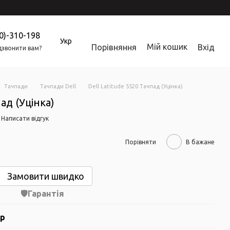
0)-310-198
Укр
Мій кошик
Порівняння
Вхід
звонити вам?
Тачпади
Тачпади Dell
Dell Latitude 5520 Тачпад (Уцінка)
пад (Уцінка)
Написати відгук
Порівняти
В бажане
Замовити швидко
Гарантія
ар