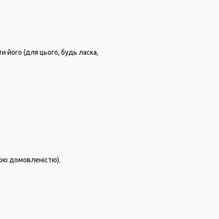
 його (для цього, будь ласка,
ьою домовленістю).
.