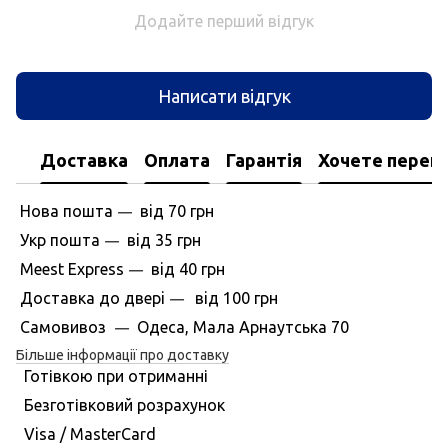
Додайте перший відгук
Написати відгук
Доставка
Оплата
Гарантія
Хочете перегл
Нова пошта
вiд
70 грн
—
Укр пошта
вiд
35 грн
—
Meest Express
вiд
40 грн
—
Доставка до дверi
вiд
100 грн
—
Самовивоз
Одеса, Мала Арнаутська 70
—
Більше інформації про доставку
Готівкою при отриманні
Безготівковий розрахунок
Visa / MasterCard