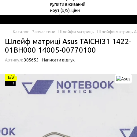
Каталог
Запчастини
Шлейфи матриць
Шлейфи матриць A
Шлейф матриці Asus TAICHI31 1422-
01BH000 14005-00770100
Артикул:
385655
Написати відгук
Б/В
3