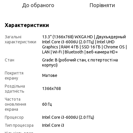
До обраного
Порівняти
Характеристики
Загальні
13.3" (1366x768) WXGA HD | Двухъядерный
характеристики
Intel Core i3-6006U (2.0 ГГц) | Intel UHD
Graphics | RAM 4 ГБ | SSD 16 ГБ | Chrome OS |
LAN | Wi-Fi | Bluetooth | веб-камера HD+
Стан
Grade: B (робочий стан, є потертості на
корпусі)
Покриття
Матове
екрану
Роздільна
1366x768
здатність
Частота
оновлення
60 Гц
екрана
Процесор
Intel Core i3-6006U (2.0 ГГц)
Тип процесора
Intel Core i3