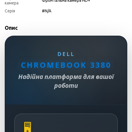
Фронтальна камера HD+
камера
Серія
#N/A
Опис
DELL
CHROMEBOOK 3380
Надійна платформа для вашої
роботи
🖥️