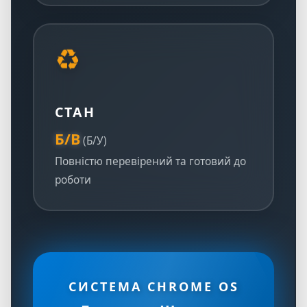
♻️
СТАН
Б/В
(Б/У)
Повністю перевірений та готовий до
роботи
СИСТЕМА CHROME OS