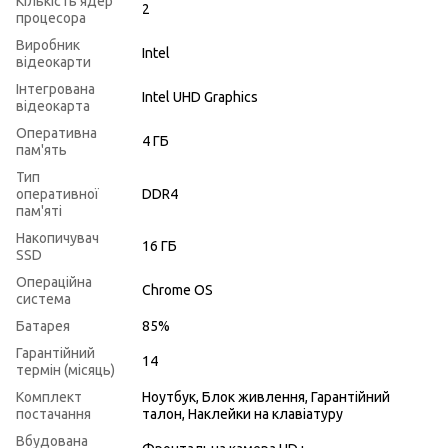
Кількість ядер
2
процесора
Виробник
Intel
відеокарти
Інтегрована
Intel UHD Graphics
відеокарта
Оперативна
4 ГБ
пам'ять
Тип
оперативної
DDR4
пам'яті
Накопичувач
16 ГБ
SSD
Операційна
Chrome OS
система
Батарея
85%
Гарантійний
14
термін (місяць)
Комплект
Ноутбук, Блок живлення, Гарантійний
постачання
талон, Наклейки на клавіатуру
Вбудована