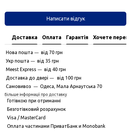
Написати відгук
Доставка
Оплата
Гарантія
Хочете перегл
Нова пошта
вiд
70 грн
—
Укр пошта
вiд
35 грн
—
Meest Express
вiд
40 грн
—
Доставка до дверi
вiд
100 грн
—
Самовивоз
Одеса, Мала Арнаутська 70
—
Більше інформації про доставку
Готівкою при отриманні
Безготівковий розрахунок
Visa / MasterCard
Оплата частинами ПриватБанк и Monobank