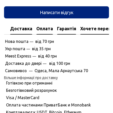
Написати відгук
Доставка
Оплата
Гарантія
Хочете перегл
Нова пошта
вiд
70 грн
—
Укр пошта
вiд
35 грн
—
Meest Express
вiд
40 грн
—
Доставка до дверi
вiд
100 грн
—
Самовивоз
Одеса, Мала Арнаутська 70
—
Більше інформації про доставку
Готівкою при отриманні
Безготівковий розрахунок
Visa / MasterCard
Оплата частинами ПриватБанк и Monobank
Криптовалюта: USDT, Bitcoin, Ethereum