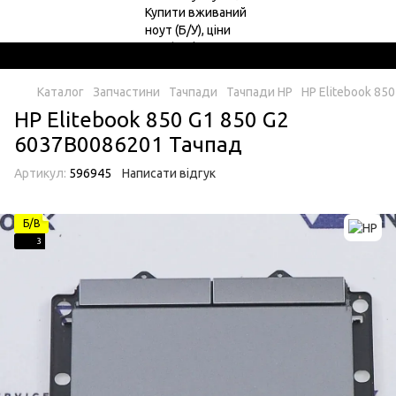
Каталог
Запчастини
Тачпади
Тачпади HP
HP Elitebook 85
HP Elitebook 850 G1 850 G2
6037B0086201 Тачпад
Артикул:
596945
Написати відгук
Б/В
3