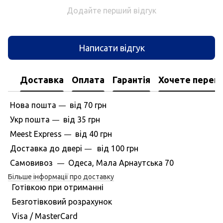
Додайте перший відгук
Написати відгук
Доставка
Оплата
Гарантія
Хочете перегл
Нова пошта
вiд
70 грн
—
Укр пошта
вiд
35 грн
—
Meest Express
вiд
40 грн
—
Доставка до дверi
вiд
100 грн
—
Самовивоз
Одеса, Мала Арнаутська 70
—
Більше інформації про доставку
Готівкою при отриманні
Безготівковий розрахунок
Visa / MasterCard