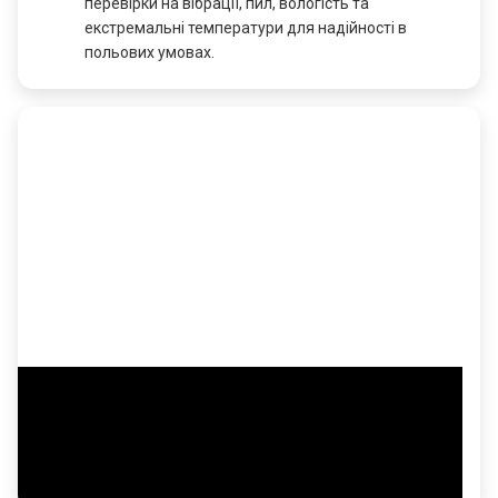
перевірки на вібрації, пил, вологість та
екстремальні температури для надійності в
польових умовах.
🎬 Відеоогляд Lenovo ThinkPad X1 Yoga
Короткий відеоогляд, який наочно показує дизайн,
режими використання, перо, порти та загальну
ергономіку ThinkPad X1 Yoga.