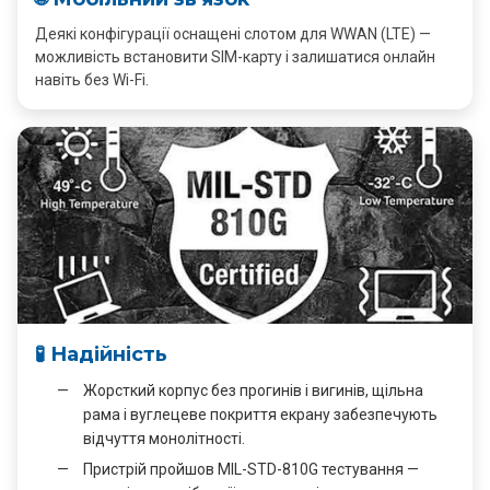
Деякі конфігурації оснащені слотом для WWAN (LTE) —
можливість встановити SIM-карту і залишатися онлайн
навіть без Wi-Fi.
🧪 Надійність
Жорсткий корпус без прогинів і вигинів, щільна
рама і вуглецеве покриття екрану забезпечують
відчуття монолітності.
Пристрій пройшов MIL-STD-810G тестування —