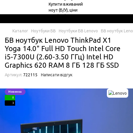
Каталог
Ноутбуки БВ
Ноутбуки БВ Lenovo
БВ ноутбук Lenov
БВ ноутбук Lenovo ThinkPad X1
Yoga 14.0" Full HD Touch Intel Core
i5-7300U (2.60-3.50 ГГц) Intel HD
Graphics 620 RAM 8 ГБ 128 ГБ SSD
Артикул:
722115
Написати відгук
Новинка
8
3