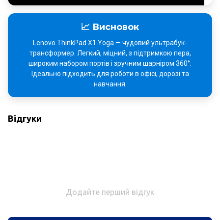
📈 Висновок
Lenovo ThinkPad X1 Yoga — чудовий ультрабук-
трансформер. Легкий, міцний, з підтримкою пера,
широким набором портів і зручним шарніром 360°.
Ідеально підходить для роботи в офісі, дорозі та
навчання.
Відгуки
Додайте перший відгук