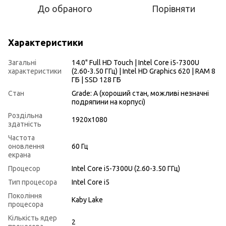
До обраного
Порівняти
Характеристики
Загальні
14.0" Full HD Touch | Intel Core i5-7300U
характеристики
(2.60-3.50 ГГц) | Intel HD Graphics 620 | RAM 8
ГБ | SSD 128 ГБ
Стан
Grade: A (хороший стан, можливі незначні
подряпини на корпусі)
Роздільна
1920x1080
здатність
Частота
оновлення
60 Гц
екрана
Процесор
Intel Core i5-7300U (2.60-3.50 ГГц)
Тип процесора
Intel Core i5
Покоління
Kaby Lake
процесора
Кількість ядер
2