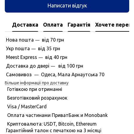
Написати відгук
Доставка
Оплата
Гарантія
Хочете перегл
Нова пошта
вiд
70 грн
—
Укр пошта
вiд
35 грн
—
Meest Express
вiд
40 грн
—
Доставка до дверi
вiд
100 грн
—
Самовивоз
Одеса, Мала Арнаутська 70
—
Більше інформації про доставку
Готівкою при отриманні
Безготівковий розрахунок
Visa / MasterCard
Оплата частинами ПриватБанк и Monobank
Криптовалюта: USDT, Bitcoin, Ethereum
Гарантiйний талон с печаткою на 3 мiсяцi