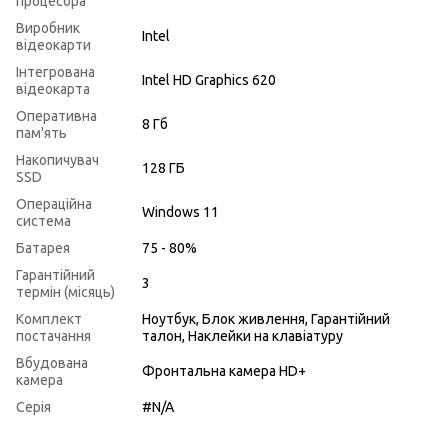
процесора
Виробник
Intel
відеокарти
Інтегрована
Intel HD Graphics 620
відеокарта
Оперативна
8 Гб
пам'ять
Накопичувач
128 ГБ
SSD
Операційна
Windows 11
система
Батарея
75 - 80%
Гарантійний
3
термін (місяць)
Комплект
Ноутбук, Блок живлення, Гарантійний
постачання
талон, Наклейки на клавіатуру
Вбудована
Фронтальна камера HD+
камера
Серія
#N/A