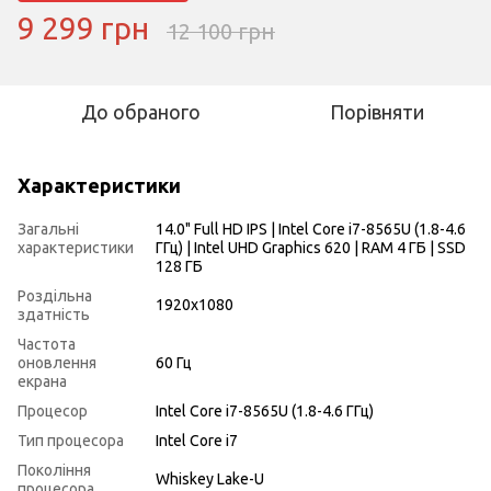
9 299 грн
12 100 грн
До обраного
Порівняти
Характеристики
Загальні
14.0" Full HD IPS | Intel Core i7-8565U (1.8-4.6
характеристики
ГГц) | Intel UHD Graphics 620 | RAM 4 ГБ | SSD
128 ГБ
Роздільна
1920x1080
здатність
Частота
оновлення
60 Гц
екрана
Процесор
Intel Core i7-8565U (1.8-4.6 ГГц)
Тип процесора
Intel Core i7
Покоління
Whiskey Lake-U
процесора