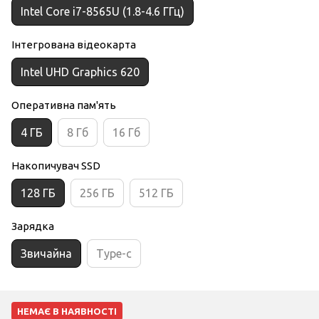
Intel Core i7-8565U (1.8-4.6 ГГц)
Інтегрована відеокарта
Intel UHD Graphics 620
Оперативна пам'ять
4 ГБ
8 Гб
16 Гб
Накопичувач SSD
128 ГБ
256 ГБ
512 ГБ
Зарядка
Звичайна
Type-c
НЕМАЄ В НАЯВНОСТІ