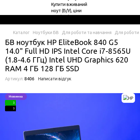
Каталог
Ноутбуки БВ
Для роботи та навчання
Для роботи 
БВ ноутбук HP EliteBook 840 G5
14.0" Full HD IPS Intel Core i7-8565U
(1.8-4.6 ГГц) Intel UHD Graphics 620
RAM 4 ГБ 128 ГБ SSD
Артикул:
8406
Написати відгук
Новинка
3
3