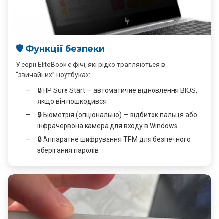
🛡️ Функції безпеки
У серії EliteBook є фічі, які рідко трапляються в
“звичайних” ноутбуках:
🔒 HP Sure Start — автоматичне відновлення BIOS,
якщо він пошкодився
🔒 Біометрія (опціонально) — відбиток пальця або
інфрачервона камера для входу в Windows
🔒 Аппаратне шифрування TPM для безпечного
зберігання паролів