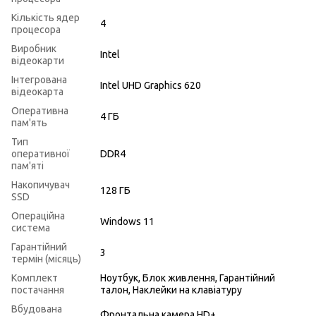
Кількість ядер
4
процесора
Виробник
Intel
відеокарти
Інтегрована
Intel UHD Graphics 620
відеокарта
Оперативна
4 ГБ
пам'ять
Тип
оперативної
DDR4
пам'яті
Накопичувач
128 ГБ
SSD
Операційна
Windows 11
система
Гарантійний
3
термін (місяць)
Комплект
Ноутбук, Блок живлення, Гарантійний
постачання
талон, Наклейки на клавіатуру
Вбудована
Фронтальна камера HD+