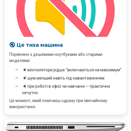
🔇 Це тиха машина
Порівняно з дешевими ноутбуками або старими
моделями:
🔈 вентилятори рідше “включаються на максимум”
🔈 шум менший навіть під навантаженням
🔈 при роботі в офісі чи навчанні — практично
нечутно
Це момент, який помічаєш одразу при звичайному
використанні.