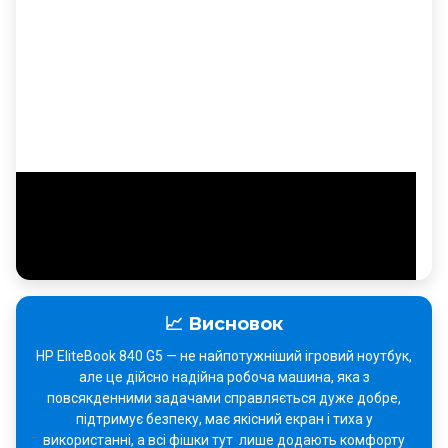
🎬 Відеоогляд HP EliteBook 840 G5
Короткий відеоогляд, який показує дизайн, порти,
дисплей та загальну ергономіку ноутбука.
📈 Висновок
HP EliteBook 840 G5 — не найпотужніший ігровий ноутбук,
але це дійсно надійна робоча машина, яка з
повсякденними задачами справляється дуже добре,
підтримує безпеку, має якісний екран і тиха у
використанні, а всі фішки тут лише додають комфорту