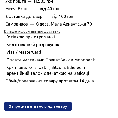
Укр пошта
вiд
35 грн
—
Meest Express
вiд
40 грн
—
Доставка до дверi
вiд
100 грн
—
Самовивоз
Одеса, Мала Арнаутська 70
—
Більше інформації про доставку
Готівкою при отриманні
Безготівковий розрахунок
Visa / MasterCard
Оплата частинами ПриватБанк и Monobank
Криптовалюта: USDT, Bitcoin, Ethereum
Гарантiйний талон с печаткою на 3 мiсяцi
Обмiн/повернення товару протягом 14 днiв
Запросити відеоогляд товару