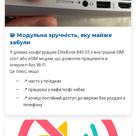
🧩 Модульна зручність, яку майже
забули
У деяких конфігураціях EliteBook 840 G5 є внутрішній SIM-
слот або eSIM-модем, що дозволяє працювати в
інтернеті без Wi-Fi.
Це плюс, якщо:
📍 часто у поїздках
📍 працюєш у кафе/кофі-хабах
📍 хочеш постійний доступ до мережі без роздачі з
телефону