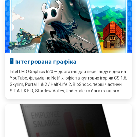
🖥️ Інтегрована графіка
Intel UHD Graphics 620 — достатня для перегляду відео на
YouTube, фільмів на Netflix, офіс та култових ігор як CS 1.6,
Skyrim, Portal 1 & 2 / Half-Life 2, BioShock, перші частини
S.T.A.L.K.E.R, Stardew Valley, Undertale та багато іншого.