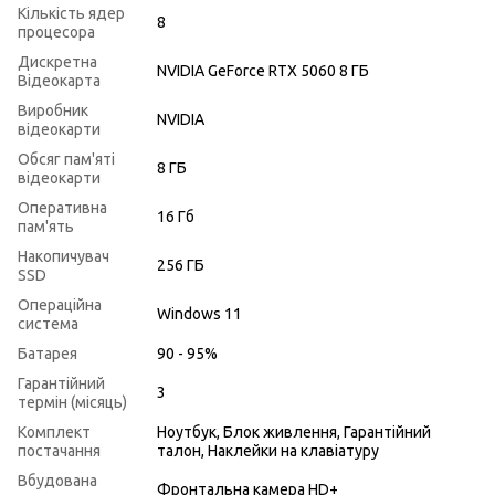
Кількість ядер
8
процесора
Дискретна
NVIDIA GeForce RTX 5060 8 ГБ
Відеокарта
Виробник
NVIDIA
відеокарти
Обсяг пам'яті
8 ГБ
відеокарти
Оперативна
16 Гб
пам'ять
Накопичувач
256 ГБ
SSD
Операційна
Windows 11
система
Батарея
90 - 95%
Гарантійний
3
термін (місяць)
Комплект
Ноутбук, Блок живлення, Гарантійний
постачання
талон, Наклейки на клавіатуру
Вбудована
Фронтальна камера HD+