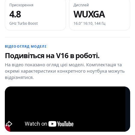
Прискорення
Дисплей
4.8
WUXGA
GHz Turbo Boost
16.0″ 16:10, 144 Гц
ВІДЕООГЛЯД МОДЕЛІ
Подивіться на V16 в роботі.
На відео показано огляд цієї моделі. Комплектація та
окремі характеристики конкретного ноутбука можуть
відрізнятися.