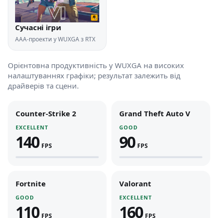
Сучасні ігри
AAA-проекти у WUXGA з RTX
Орієнтовна продуктивність у WUXGA на високих
налаштуваннях графіки; результат залежить від
драйверів та сцени.
Counter-Strike 2
Grand Theft Auto V
EXCELLENT
GOOD
140
90
FPS
FPS
Fortnite
Valorant
GOOD
EXCELLENT
110
160
FPS
FPS