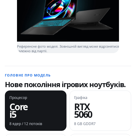
Референсне фото моделі. Зовнішній вигляд може відрізнятися
залежно від партії.
ГОЛОВНЕ ПРО МОДЕЛЬ
Нове покоління ігрових ноутбуків.
Процесор
Графіка
Core
RTX
i5
5060
8 ядер / 12 потоків
8 GB GDDR7