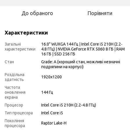
До обраного
Порівняти
Характеристики
Загальні
16.0" WUXGA 144 Гц | Intel Core i5 210H (2.2-
характеристики
4.8 ГГц) | NVIDIA GeForce RTX 5060 8 ГБ | RAM
16 ГБ | SSD 256 ГБ
Стан
Grade: A (хороший стан, можливі незначні
подряпини на корпусі)
Роздільна
1920x1200
здатність
Частота
оновлення
144 Гц
екрана
Процесор
Intel Core i5 210H (2.2-4.8 ГГц)
Тип процесора
Intel Core i5
Покоління
Raptor Lake-H
процесора