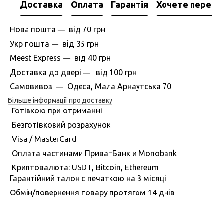
Доставка
Оплата
Гарантія
Хочете перегл
Нова пошта
вiд
70 грн
—
Укр пошта
вiд
35 грн
—
Meest Express
вiд
40 грн
—
Доставка до дверi
вiд
100 грн
—
Самовивоз
Одеса, Мала Арнаутська 70
—
Більше інформації про доставку
Готівкою при отриманні
Безготівковий розрахунок
Visa / MasterCard
Оплата частинами ПриватБанк и Monobank
Криптовалюта: USDT, Bitcoin, Ethereum
Гарантiйний талон с печаткою на 3 мiсяцi
Обмiн/повернення товару протягом 14 днiв