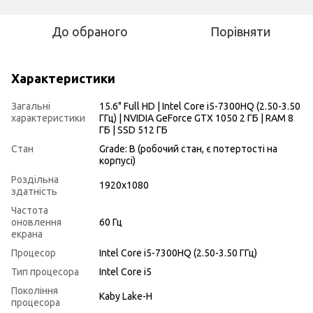
До обраного
Порівняти
Характеристики
Загальні
15.6" Full HD | Intel Core i5-7300HQ (2.50-3.50
характеристики
ГГц) | NVIDIA GeForce GTX 1050 2 ГБ | RAM 8
ГБ | SSD 512 ГБ
Стан
Grade: B (робочий стан, є потертості на
корпусі)
Роздільна
1920x1080
здатність
Частота
оновлення
60 Гц
екрана
Процесор
Intel Core i5-7300HQ (2.50-3.50 ГГц)
Тип процесора
Intel Core i5
Покоління
Kaby Lake-H
процесора