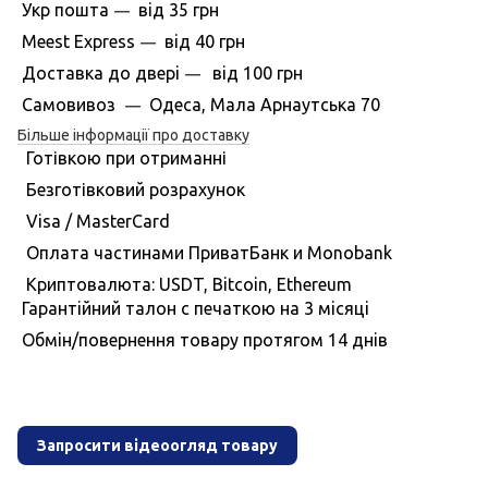
Укр пошта
вiд
35 грн
—
Meest Express
вiд
40 грн
—
Доставка до дверi
вiд
100 грн
—
Самовивоз
Одеса, Мала Арнаутська 70
—
Більше інформації про доставку
Готівкою при отриманні
Безготівковий розрахунок
Visa / MasterCard
Оплата частинами ПриватБанк и Monobank
Криптовалюта: USDT, Bitcoin, Ethereum
Гарантiйний талон с печаткою на 3 мiсяцi
Обмiн/повернення товару протягом 14 днiв
Запросити відеоогляд товару