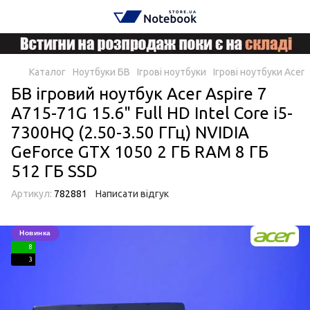
Каталог
Ноутбуки БВ
Ігрові ноутбуки
Ігрові ноутбуки Acer
БВ ігровий ноутбук Acer Aspire 7
A715-71G 15.6" Full HD Intel Core i5-
7300HQ (2.50-3.50 ГГц) NVIDIA
GeForce GTX 1050 2 ГБ RAM 8 ГБ
512 ГБ SSD
Артикул:
782881
Написати відгук
Новинка
8
3