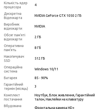
Кількість ядер
4
процесора
Дискретна
NVIDIA GeForce GTX 1050 2 ГБ
Відеокарта
Виробник
NVIDIA
відеокарти
Обсяг пам'яті
2 ГБ
відеокарти
Оперативна
8 Гб
пам'ять
Накопичувач
512 ГБ
SSD
Операційна
Windows 10/11
система
Батарея
85 - 90%
Гарантійний
3
термін (місяць)
Комплект
Ноутбук, Блок живлення, Гарантійний
постачання
талон, Наклейки на клавіатуру
Вбудована
Фронтальна камера HD+